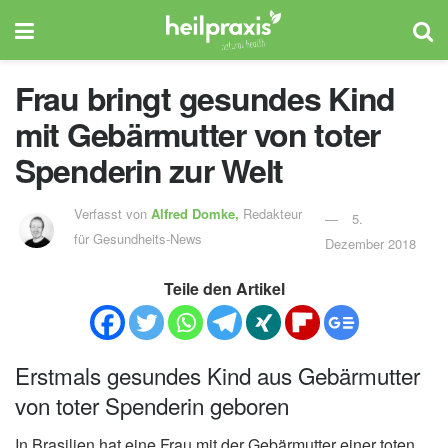
Frau bringt gesundes Kind
mit Gebärmutter von toter
Spenderin zur Welt
Verfasst von
Alfred Domke,
Redakteur
5.
für Gesundheits-News
Dezember 2018
Teile den Artikel
Erstmals gesundes Kind aus Gebärmutter
von toter Spenderin geboren
In Brasilien hat eine Frau mit der Gebärmutter einer toten