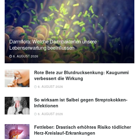
Darmflora: Welche Darmbakterien unsere
Lebenserwartung beeinflussen
6. AUGUST 2026
Rote Bete zur Blutdrucksenkung: Kaugummi
verbessert die Wirkung
6. AUGUST 2026
So wirksam ist Salbei gegen Streptokokken-
Infektionen
6. AUGUST 2026
Fettleber: Drastisch erhöhtes Risiko tödlicher
Herz-Kreislauf-Erkrankungen