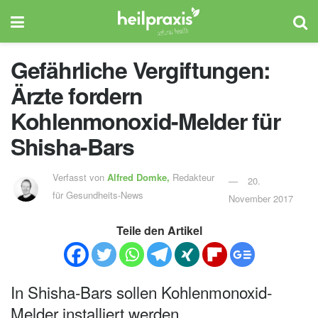
Gefährliche Vergiftungen:
Ärzte fordern
Kohlenmonoxid-Melder für
Shisha-Bars
Verfasst von
Alfred Domke,
Redakteur
20.
für Gesundheits-News
November 2017
Teile den Artikel
In Shisha-Bars sollen Kohlenmonoxid-
Melder installiert werden