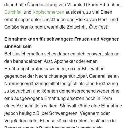
dauerhafte Überdosierung von Vitamin D kann Erbrechen,
Durchfall
und
Kopfschmerzen
auslösen, zu viel Eisen
erhöht sogar unter Umständen das Risiko von Herz- und
Gefäßerkrankungen, warnt die Zeitschrift „Öko-Test“.
Einnahme kann für schwangere Frauen und Veganer
sinnvoll sein
Bei Unsicherheiten sei es daher empfehlenswert, sich an
den behandelnden Arzt, Apotheker oder einen
Ernährungsberater zu wenden, so der BLL weiter
gegenüber der Nachrichtenagentur „dpa“. Generell seien
Nahrungsergänzungsmittel lediglich als eine Ergänzung
zu betrachten und könnten dementsprechend weder eine
eine ausgewogene Ernährung ersetzen noch in Form
eines Arzneimittels wirken. Sinnvoll könne eine Einnahme
jedoch häufig z.B. bei Schwangeren, Veganern oder
Vegetariern sein. Ebenso käme sie unter Umständen in
Betracht, wenn z.B. ein bestimmtes Vitamin nicht