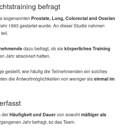
tstraining befragt
es sogenannten
Prostate, Lung, Colorectal and Ovarian
m Jahr 1993 gestartet wurde. An dieser Studie nahmen
teil.
ilnehmende
dazu befragt, ob sie
körperliches Training
 Jahr absolviert hatten.
ge gestellt, wie häufig die Teilnehmenden ein solches
chten die Antwortmöglichkeiten von weniger als
einmal im
erfasst
h der
Häufigkeit und Dauer
von sowohl
mäßiger als
rgangenen Jahr befragt, so das Team.