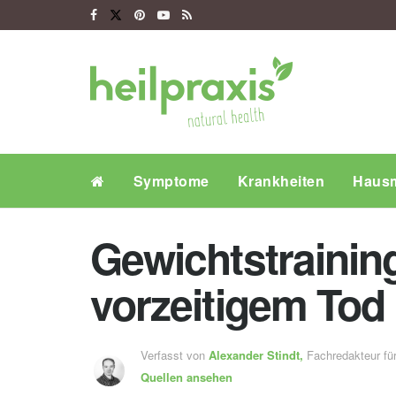
Symptome
Krankheiten
Hausm
Gewichtstrainin
vorzeitigem Tod
Verfasst von
Alexander Stindt,
Fachredakteur f
Quellen ansehen