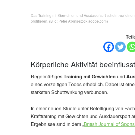
Das Training mit Gewichten und Ausdauersort scheint vor einem
profitieren. (Bild: Peter Atkins/stock.adobe.com)
Teil
Körperliche Aktivität beeinflus
Regelmäßiges
Training mit Gewichten
und
Aus
eines vorzeitigen Todes erheblich. Dabei ist ei
stärksten Schutzwirkung verbunden.
In einer neuen Studie unter Beteiligung von Fac
Krafttraining mit Gewichten und Ausdauersport auf
Ergebnisse sind in dem „
British Journal of Sport