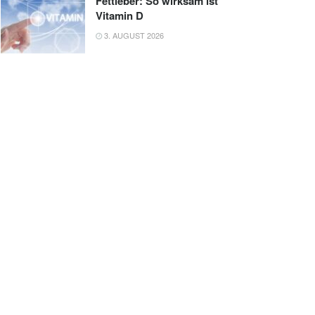
Fettleber: So wirksam ist
Vitamin D
3. AUGUST 2026