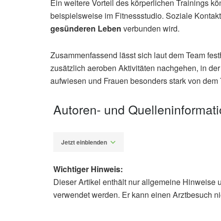
Ein weitere Vorteil des körperlichen Trainings k
beispielsweise im Fitnessstudio. Soziale Kontakt
gesünderen Leben
verbunden wird.
Zusammenfassend lässt sich laut dem Team festh
zusätzlich aeroben Aktivitäten nachgehen, in der
aufwiesen und Frauen besonders stark von dem Tra
Autoren- und Quelleninformat
Jetzt einblenden
Wichtiger Hinweis:
Dieser Artikel enthält nur allgemeine Hinweise 
Alexander Stindt
verwendet werden. Er kann einen Arztbesuch ni
Jessica Gorzelitz, Britton Trabert, 
Independent and joint associations of