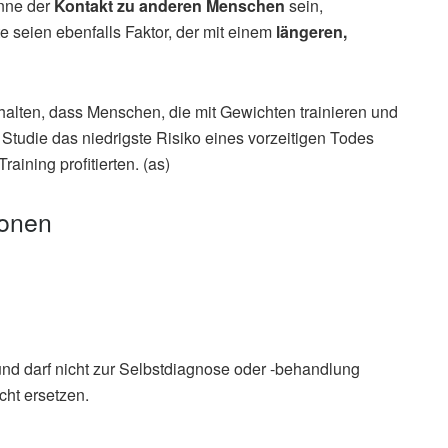
önne der
Kontakt zu anderen Menschen
sein,
e seien ebenfalls Faktor, der mit einem
längeren,
alten, dass Menschen, die mit Gewichten trainieren und
 Studie das niedrigste Risiko eines vorzeitigen Todes
ining profitierten. (as)
ionen
und darf nicht zur Selbstdiagnose oder -behandlung
cht ersetzen.
Hormuzd A Katki, Steven C Moore, Eleanor L Watts, et al.:
 weightlifting and aerobic activity with all-cause,