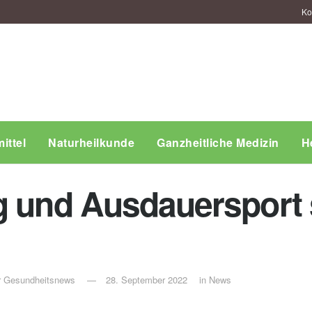
Ko
ittel
Naturheilkunde
Ganzheitliche Medizin
H
g und Ausdauersport 
ür Gesundheitsnews
28. September 2022
in
News