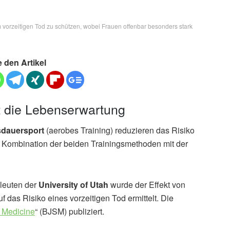
 vorzeitigen Tod zu schützen, wobei Frauen offenbar besonders stark
e den Artikel
st die Lebenserwartung
dauersport
(aerobes Training) reduzieren das Risiko
ne Kombination der beiden Trainingsmethoden mit der
hleuten der
University of Utah
wurde der Effekt von
 das Risiko eines vorzeitigen Tod ermittelt. Die
s Medicine
“ (BJSM) publiziert.