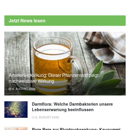
Prevention: I'm Exercising More So Why
Does My Workout Cause Weight Gain?,
Jetzt News lesen
(Abruf: 20.08.2019),
Prevention
Journal of Clinical Nutrition: Effect of different
doses of supervised exercise on food intake,
metabolism, and non-exercise physical
activity: The E-MECHANIC randomized
controlled trial, (Abruf: 20.08.2019),
Journal
of Clinical Nutrition
Arterienverkalkung: Dieser Pflanzenstoff zeigt
nachweisbare Wirkung
6. AUGUST 2026
Darmflora: Welche Darmbakterien unsere
Lebenserwartung beeinflussen
6. AUGUST 2026
Rote Bete zur Blutdrucksenkung: Kaugummi