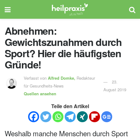
Abnehmen:
Gewichtszunahmen durch
Sport? Hier die häufigsten
Gründe!
Verfasst von
Alfred Domke,
Redakteur
23.
für Gesundheits-News
August 2019
Quellen ansehen
Teile den Artikel
Weshalb manche Menschen durch Sport