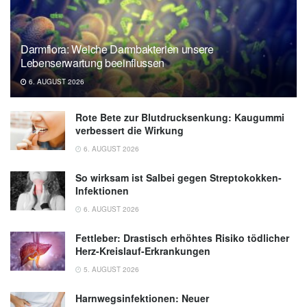
Darmflora: Welche Darmbakterien unsere
Lebenserwartung beeinflussen
6. AUGUST 2026
Rote Bete zur Blutdrucksenkung: Kaugummi
verbessert die Wirkung
6. AUGUST 2026
So wirksam ist Salbei gegen Streptokokken-
Infektionen
6. AUGUST 2026
Fettleber: Drastisch erhöhtes Risiko tödlicher
Herz-Kreislauf-Erkrankungen
5. AUGUST 2026
Harnwegsinfektionen: Neuer