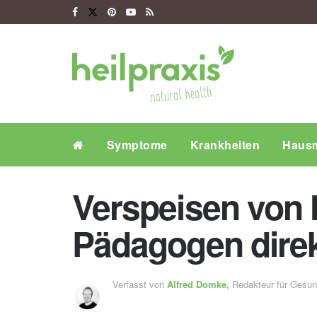
Symptome
Krankheiten
Hausm
Verspeisen von 
Pädagogen direk
Verfasst von
Alfred Domke,
Redakteur für Gesu