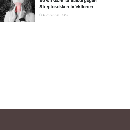
So wirksam ist Salbei gegen
Streptokokken-Infektionen
6. AUGUST 2026