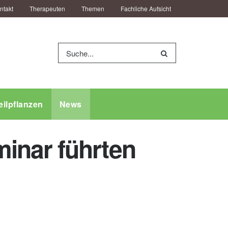
ntakt
Therapeuten
Themen
Fachliche Aufsicht
eilpflanzen
News
inar führten