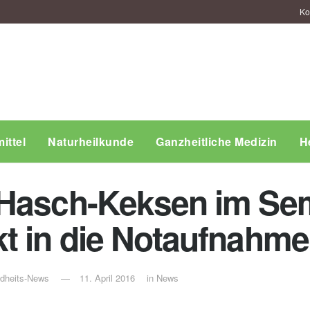
Ko
ittel
Naturheilkunde
Ganzheitliche Medizin
H
Hasch-Keksen im Sem
t in die Notaufnahme
ndheits-News
11. April 2016
in
News