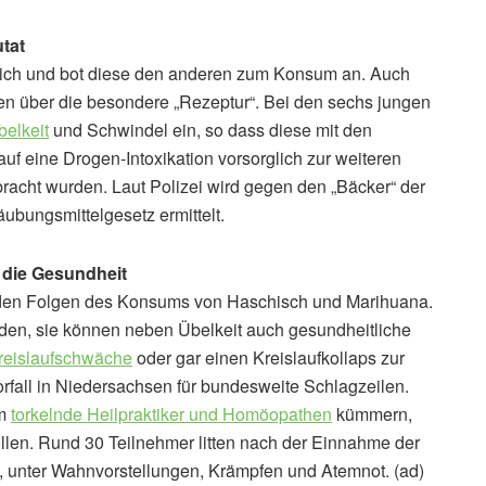
tat
sich und bot diese den anderen zum Konsum an. Auch
n über die besondere „Rezeptur“. Bei den sechs jungen
belkeit
und Schwindel ein, so dass diese mit den
uf eine Drogen-Intoxikation vorsorglich zur weiteren
acht wurden. Laut Polizei wird gegen den „Bäcker“ der
bungsmittelgesetz ermittelt.
 die Gesundheit
den Folgen des Konsums von Haschisch und Marihuana.
den, sie können neben Übelkeit auch gesundheitliche
reislaufschwäche
oder gar einen Kreislaufkollaps zur
rfall in Niedersachsen für bundesweite Schlagzeilen.
um
torkelnde Heilpraktiker und Homöopathen
kümmern,
llen. Rund 30 Teilnehmer litten nach der Einnahme der
, unter Wahnvorstellungen, Krämpfen und Atemnot. (ad)