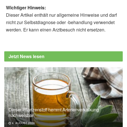
Wichtiger Hinweis:
Dieser Artikel enthält nur allgemeine Hinweise und darf
nicht zur Selbstdiagnose oder -behandlung verwendet
werden. Er kann einen Arztbesuch nicht ersetzen.
Fabian Peters
Erika Vestin, Gustaf Boström, Jan Olsson,
Fredrik Elgh, Lars Lind, Lena Kilander, Hugo
Jetzt News lesen
Lövheim, Bodil Weidung: Herpes Simplex
Viral Infection Doubles the Risk of Dementia
in a Contemporary Cohort of Older Adults: A
Prospective Study; in: Journal of Alzheimer's
Disease (veröffentlicht 13.02.2024),
content.iospress.com
Universität Uppsala: Double risk of dementia
Dieser Pflanzenstoff hemmt Arterienverkalkung
after mouth ulcer virus (veröffentlicht
nachweisbar
15.02.2024),
uu.se
4. AUGUST 2026
Ruth F. Itzhaki: Corroboration of a Major Role