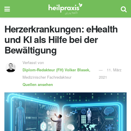
Herzerkrankungen: eHealth
und KI als Hilfe bei der
Bewältigung
Verfasst von
Diplom-Redakteur (FH)
Volker Blasek,
11. März
Medizinischer Fachredakteur
2021
Quellen ansehen