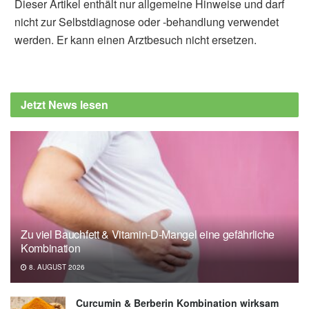
Dieser Artikel enthält nur allgemeine Hinweise und darf
nicht zur Selbstdiagnose oder -behandlung verwendet
werden. Er kann einen Arztbesuch nicht ersetzen.
Diplom-Redakteur (FH) Volker Blasek
Universität Witten/Herdecke: Wie eHealth
und künstliche Intelligenz bei der Prävention
Jetzt News lesen
von Herzerkrankungen helfen können
(veröffentlicht: 10.03.2021),
uni-wh.de
Zu viel Bauchfett & Vitamin-D-Mangel eine gefährliche
Kombination
8. AUGUST 2026
Curcumin & Berberin Kombination wirksam