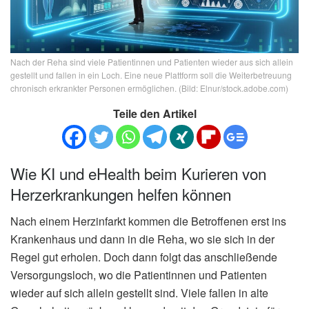
Nach der Reha sind viele Patientinnen und Patienten wieder aus sich allein
gestellt und fallen in ein Loch. Eine neue Plattform soll die Weiterbetreuung
chronisch erkrankter Personen ermöglichen. (Bild: Elnur/stock.adobe.com)
Teile den Artikel
Wie KI und eHealth beim Kurieren von
Herzerkrankungen helfen können
Nach einem Herzinfarkt kommen die Betroffenen erst ins
Krankenhaus und dann in die Reha, wo sie sich in der
Regel gut erholen. Doch dann folgt das anschließende
Versorgungsloch, wo die Patientinnen und Patienten
wieder auf sich allein gestellt sind. Viele fallen in alte