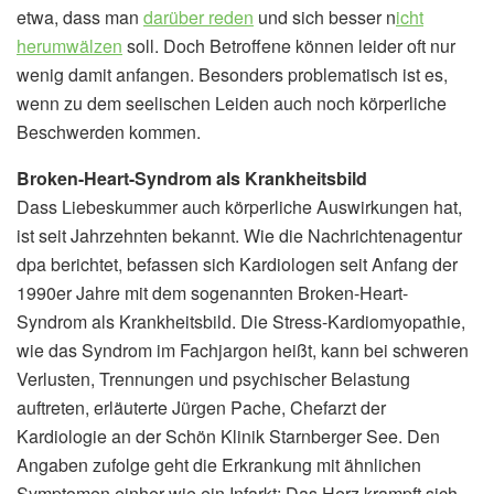
etwa, dass man
darüber reden
und sich besser n
icht
herumwälzen
soll. Doch Betroffene können leider oft nur
wenig damit anfangen. Besonders problematisch ist es,
wenn zu dem seelischen Leiden auch noch körperliche
Beschwerden kommen.
Broken-Heart-Syndrom als Krankheitsbild
Dass Liebeskummer auch körperliche Auswirkungen hat,
ist seit Jahrzehnten bekannt. Wie die Nachrichtenagentur
dpa berichtet, befassen sich Kardiologen seit Anfang der
1990er Jahre mit dem sogenannten Broken-Heart-
Syndrom als Krankheitsbild. Die Stress-Kardiomyopathie,
wie das Syndrom im Fachjargon heißt, kann bei schweren
Verlusten, Trennungen und psychischer Belastung
auftreten, erläuterte Jürgen Pache, Chefarzt der
Kardiologie an der Schön Klinik Starnberger See. Den
Angaben zufolge geht die Erkrankung mit ähnlichen
Symptomen einher wie ein Infarkt: Das Herz krampft sich