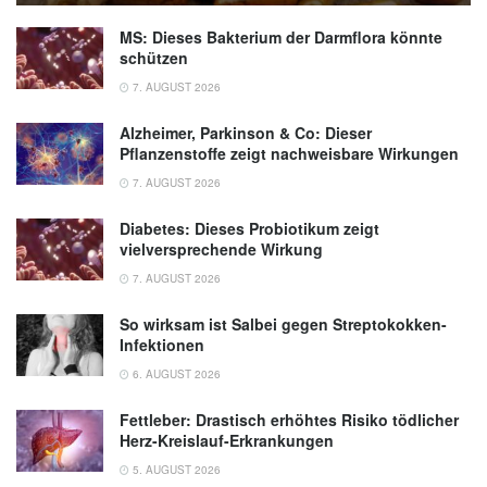
The Journal of Clinical Investigation
MS: Dieses Bakterium der Darmflora könnte
(veröffentlicht 06.01.2020),
JCI
schützen
7. AUGUST 2026
Alzheimer, Parkinson & Co: Dieser
Pflanzenstoffe zeigt nachweisbare Wirkungen
7. AUGUST 2026
Diabetes: Dieses Probiotikum zeigt
vielversprechende Wirkung
7. AUGUST 2026
So wirksam ist Salbei gegen Streptokokken-
Infektionen
6. AUGUST 2026
Fettleber: Drastisch erhöhtes Risiko tödlicher
Herz-Kreislauf-Erkrankungen
5. AUGUST 2026