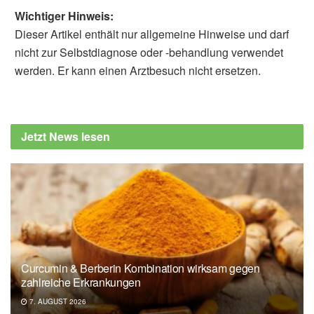
Wichtiger Hinweis:
Dieser Artikel enthält nur allgemeine Hinweise und darf
nicht zur Selbstdiagnose oder -behandlung verwendet
werden. Er kann einen Arztbesuch nicht ersetzen.
Katja Helbig
Johns Hopkins Medicine, Newsroom: Johns
Hopkins Researchers: Climate Change
Jetzt News lesen
Threatens to Unlock New Microbes and
Increase Heat-Related Illness and Death,
(veröffentlicht 22.01.2020),
Johns Hopkins
Medicine, Newsroom
Rexford S. Ahima: Global warming threatens
human thermoregulation and survival; in: The
Journal of Clinical Investigation
Curcumin & Berberin Kombination wirksam gegen
(veröffentlicht 06.01.2020),
JCI
zahlreiche Erkrankungen
Arturo Casadevall: Climate change brings
7. AUGUST 2026
the specter of new infectious diseases; in: