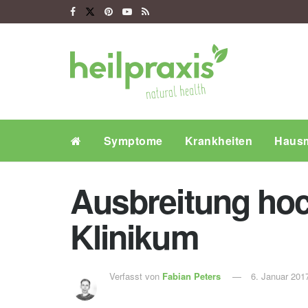
Symptome
Krankheiten
Hausm
Ausbreitung hoch
Klinikum
Verfasst von
Fabian Peters
6. Januar 201