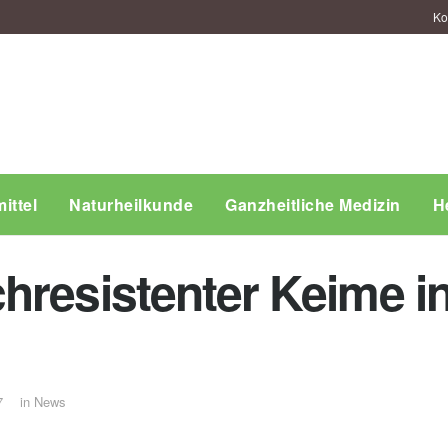
Ko
ittel
Naturheilkunde
Ganzheitliche Medizin
H
resistenter Keime in
7
in
News