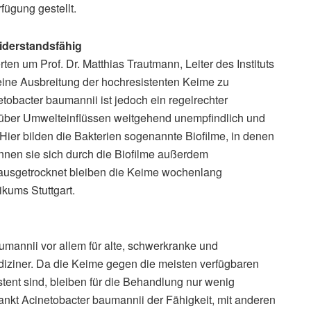
fügung gestellt.
iderstandsfähig
n um Prof. Dr. Matthias Trautmann, Leiter des Instituts
eine Ausbreitung der hochresistenten Keime zu
obacter baumannii ist jedoch ein regelrechter
über Umwelteinflüssen weitgehend unempfindlich und
Hier bilden die Bakterien sogenannte Biofilme, in denen
nnen sie sich durch die Biofilme außerdem
 ausgetrocknet bleiben die Keime wochenlang
ikums Stuttgart.
aumannii vor allem für alte, schwerkranke und
ziner. Da die Keime gegen die meisten verfügbaren
istent sind, bleiben für die Behandlung nur wenig
nkt Acinetobacter baumannii der Fähigkeit, mit anderen