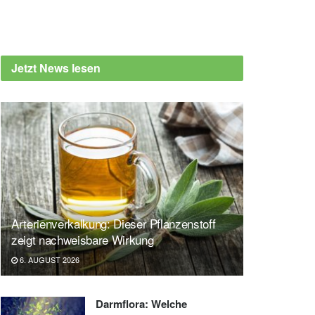
Jetzt News lesen
Arterienverkalkung: Dieser Pflanzenstoff
zeigt nachweisbare Wirkung
6. AUGUST 2026
Darmflora: Welche