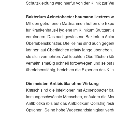
Schutzkleidung wird hierfür von der Klinik zur Ver
Bakterium Acinetobacter baumannii extrem w
Mit den getroffenen Maßnahmen hoffen die Experte
für Krankenhaus-Hygiene im Klinikum Stuttgart, 
verhindern. Das nachgewiesene Bakterium Acinet
Überlebenskünstler. Die Keime sind auch gegen
können auf Oberflächen relativ lange überleben. 
sie sich vermehren. Auf feuchten Oberflächen kö
verhältnismäßig schnell fortbewegen und selbst
überlebensfähig, berichten die Experten des Klin
Die meisten Antibiotika ohne Wirkung
Kritisch sind die Infektionen mit Acinetobacter b
immungeschwächte Menschen, erläutern die Medi
Antibiotika (bis auf das Antbiotikum Colistin) res
Optionen. Seine hohe Widerstandsfähigkeit verda