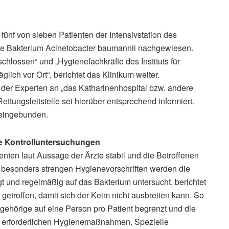
 fünf von sieben Patienten der Intensivstation des
te Bakterium Acinetobacter baumannii nachgewiesen.
schlossen“ und „Hygienefachkräfte des Instituts für
lich vor Ort“, berichtet das Klinikum weiter.
n der Experten an „das Katharinenhospital bzw. andere
tungsleitstelle sei hierüber entsprechend informiert.
 eingebunden.
e Kontrolluntersuchungen
ienten laut Aussage der Ärzte stabil und die Betroffenen
r besonders strengen Hygienevorschriften werden die
 und regelmäßig auf das Bakterium untersucht, berichtet
roffen, damit sich der Keim nicht ausbreiten kann. So
ehörige auf eine Person pro Patient begrenzt und die
e erforderlichen Hygienemaßnahmen. Spezielle