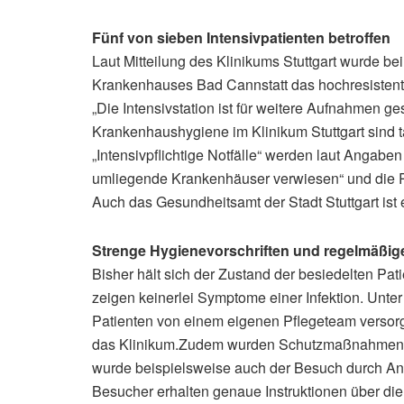
Fünf von sieben Intensivpatienten betroffen
Laut Mitteilung des Klinikums Stuttgart wurde bei
Krankenhauses Bad Cannstatt das hochresisten
„Die Intensivstation ist für weitere Aufnahmen ge
Krankenhaushygiene im Klinikum Stuttgart sind täg
„Intensivpflichtige Notfälle“ werden laut Angabe
umliegende Krankenhäuser verwiesen“ und die Ret
Auch das Gesundheitsamt der Stadt Stuttgart ist
Strenge Hygienevorschriften und regelmäßig
Bisher hält sich der Zustand der besiedelten Pat
zeigen keinerlei Symptome einer Infektion. Unte
Patienten von einem eigenen Pflegeteam versorgt
das Klinikum.Zudem wurden Schutzmaßnahmen get
wurde beispielsweise auch der Besuch durch Ang
Besucher erhalten genaue Instruktionen über di