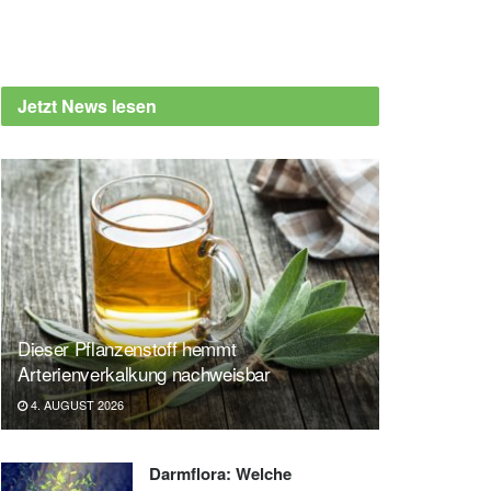
Jetzt News lesen
Dieser Pflanzenstoff hemmt
Arterienverkalkung nachweisbar
4. AUGUST 2026
Darmflora: Welche