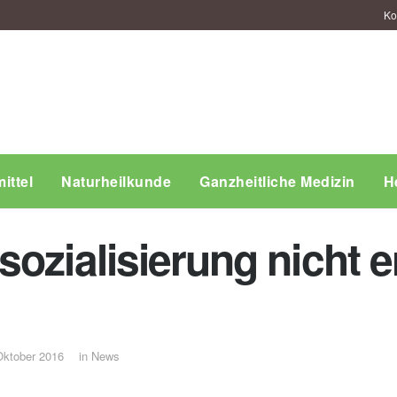
Ko
ittel
Naturheilkunde
Ganzheitliche Medizin
H
ozialisierung nicht e
Oktober 2016
in
News