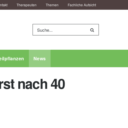
ntakt
Therapeuten
Themen
Fachliche Aufsicht
eilpflanzen
News
rst nach 40