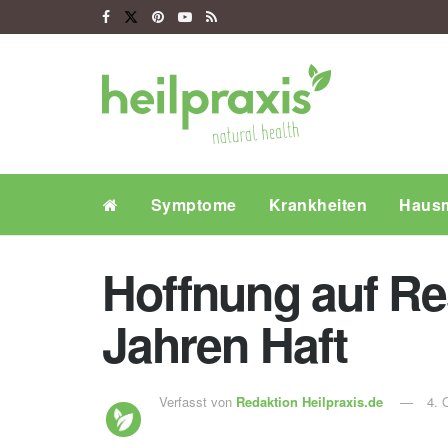
Symptome
Krankheiten
Hausm
Hoffnung auf Res
Jahren Haft
Verfasst von
Redaktion Heilpraxis.de
4. 