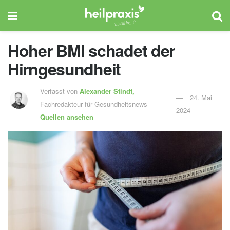
Hoher BMI schadet der
Hirngesundheit
Verfasst von
Alexander Stindt,
24. Mai
Fachredakteur für Gesundheitsnews
2024
Quellen ansehen