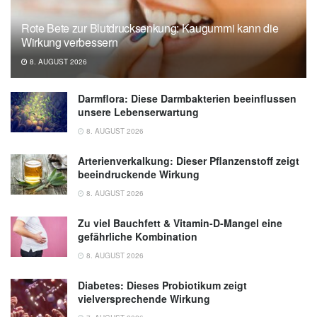
reduced brain volume and increased white
Rote Bete zur Blutdrucksenkung: Kaugummi kann die
matter lesions (veröffentlicht 22.05.2024),
Wirkung verbessern
Health Data Science
8. AUGUST 2026
Darmflora: Diese Darmbakterien beeinflussen
unsere Lebenserwartung
8. AUGUST 2026
Arterienverkalkung: Dieser Pflanzenstoff zeigt
beeindruckende Wirkung
8. AUGUST 2026
Zu viel Bauchfett & Vitamin-D-Mangel eine
gefährliche Kombination
8. AUGUST 2026
Diabetes: Dieses Probiotikum zeigt
vielversprechende Wirkung