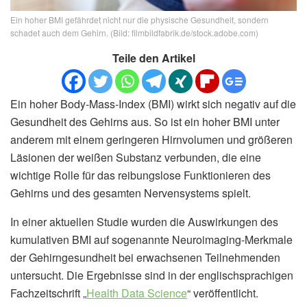
Ein hoher BMI gefährdet nicht nur die physische Gesundheit, sondern
schadet auch dem Gehirn. (Bild: filmbildfabrik.de/stock.adobe.com)
Teile den Artikel
Ein hoher Body-Mass-Index (BMI) wirkt sich negativ auf die
Gesundheit des Gehirns aus. So ist ein hoher BMI unter
anderem mit einem geringeren Hirnvolumen und größeren
Läsionen der weißen Substanz verbunden, die eine
wichtige Rolle für das reibungslose Funktionieren des
Gehirns und des gesamten Nervensystems spielt.
In einer aktuellen Studie wurden die Auswirkungen des
kumulativen BMI auf sogenannte Neuroimaging-Merkmale
der Gehirngesundheit bei erwachsenen Teilnehmenden
untersucht. Die Ergebnisse sind in der englischsprachigen
Fachzeitschrift „
Health Data Science
“ veröffentlicht.