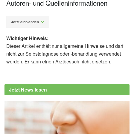
Autoren- und Quelleninformationen
Jetzt einblenden
Wichtiger Hinweis:
Dieser Artikel enthält nur allgemeine Hinweise und darf
nicht zur Selbstdiagnose oder -behandlung verwendet
werden. Er kann einen Arztbesuch nicht ersetzen.
Alexander Stindt
Han Lv, Na Zeng, Mengyi Li, Jing Sun, Ning
Wu,, et al.: Association between Body Mass
Jetzt News lesen
Index and Brain Health in Adults: A 16-Year
Population-Based Cohort and Mendelian
Randomization Study; in: Health Data
Science (veröffentlicht 15.05.2024),
Health
Data Science
Health Data Science: High BMI linked to