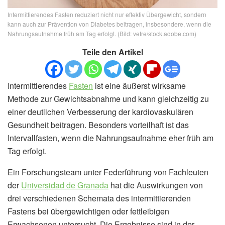
Intermittierendes Fasten reduziert nicht nur effektiv Übergewicht, sondern
kann auch zur Prävention von Diabetes beitragen, insbesondere, wenn die
Nahrungsaufnahme früh am Tag erfolgt. (Bild: vetre/stock.adobe.com)
Teile den Artikel
Intermittierendes
Fasten
ist eine äußerst wirksame
Methode zur Gewichtsabnahme und kann gleichzeitig zu
einer deutlichen Verbesserung der kardiovaskulären
Gesundheit beitragen. Besonders vorteilhaft ist das
Intervallfasten, wenn die Nahrungsaufnahme eher früh am
Tag erfolgt.
Ein Forschungsteam unter Federführung von Fachleuten
der
Universidad de Granada
hat die Auswirkungen von
drei verschiedenen Schemata des intermittierenden
Fastens bei übergewichtigen oder fettleibigen
Erwachsenen untersucht. Die Ergebnisse sind in der