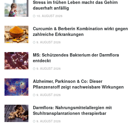
Stress im frühen Leben macht das Gehirn
University of Granada
dauerhaft anfällig
10. AUGUST 2026
Curcumin & Berberin Kombination wirkt gegen
zahlreiche Erkrankungen
9. AUGUST 2026
MS: Schützendes Bakterium der Darmflora
entdeckt
9. AUGUST 2026
Alzheimer, Parkinson & Co: Dieser
Pflanzenstoff zeigt nachweisbare Wirkungen
9. AUGUST 2026
Darmflora: Nahrungsmittelallergien mit
Stuhltransplantationen therapierbar
9. AUGUST 2026