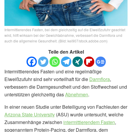
Intermittierendes Fasten, bei dem gleichzeitig auf die Eiweißzufuhr geachtet
wird, hilft wirksam bei der Gewichtabnahme, verbessert die Darmflora und
auch die allgemeine Gesundheit. (Bild: kei907/stock.adobe.com)
Teile den Artikel
Intermittierendes Fasten und eine regelmäßige
Eiweißzufuhr sind sehr vorteilhaft für die
Darmflora
,
verbessern die Darmgesundheit und den Stoffwechsel und
unterstützen gleichzeitig das
Abnehmen
.
In einer neuen Studie unter Beteiligung von Fachleuten der
Arizona State University
(ASU) wurde untersucht, welche
Zusammenhänge zwischen
intermittierendem Fasten
,
sogenanntem Protein-Pacing, der Darmflora, dem