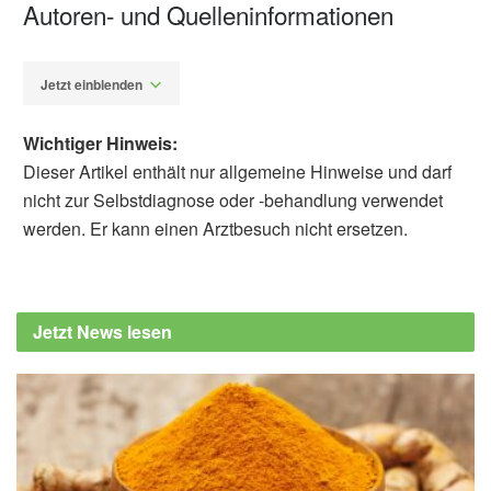
Autoren- und Quelleninformationen
Jetzt einblenden
Wichtiger Hinweis:
Dieser Artikel enthält nur allgemeine Hinweise und darf
nicht zur Selbstdiagnose oder -behandlung verwendet
werden. Er kann einen Arztbesuch nicht ersetzen.
Alexander Stindt
Alex E. Mohr, Karen L. Sweazea, Devin A.
Bowes, Paniz Jasbi, Corrie M. Whisner, et al.:
Jetzt News lesen
Gut microbiome remodeling and
metabolomic profile improves in response to
protein pacing with intermittent fasting versus
continuous caloric restriction; in: Nature
Communications (veröffentlicht 28.05.2024),
Nature Communications