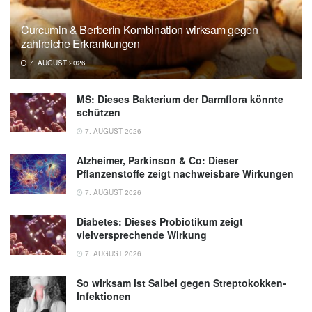
Arizona State University: Intermittent fasting
Curcumin & Berberin Kombination wirksam gegen
shows promise in improving gut health,
zahlreiche Erkrankungen
weight management (veröffentlicht
7. AUGUST 2026
28.05.2024),
Arizona State University
MS: Dieses Bakterium der Darmflora könnte
schützen
7. AUGUST 2026
Alzheimer, Parkinson & Co: Dieser
Pflanzenstoffe zeigt nachweisbare Wirkungen
7. AUGUST 2026
Diabetes: Dieses Probiotikum zeigt
vielversprechende Wirkung
7. AUGUST 2026
So wirksam ist Salbei gegen Streptokokken-
Infektionen