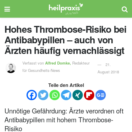
Hohes Thrombose-Risiko bei
Antibabypillen – auch von
Ärzten häufig vernachlässigt
Verfasst von
Alfred Domke,
Redakteur
21.
für Gesundheits-News
August 2018
Teile den Artikel
Unnötige Gefährdung: Ärzte verordnen oft
Antibabypillen mit hohem Thrombose-
Risiko