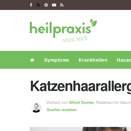
Symptome
Krankheiten
Hausm
Katzenhaaraller
Verfasst von
Alfred Domke,
Redakteur für Gesu
Quellen ansehen