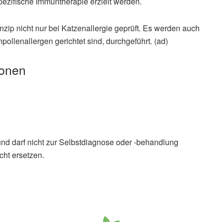
pezifische Immuntherapie erzielt werden.
ip nicht nur bei Katzenallergie geprüft. Es werden auch
pollenallergen gerichtet sind, durchgeführt. (ad)
ionen
und darf nicht zur Selbstdiagnose oder -behandlung
cht ersetzen.
 Ansatz gegen Katzenhaar-Allergie, (Abruf: 17.07.2021),
tienteninformation: Katzenallergie, (Abruf: 17.07.2021),