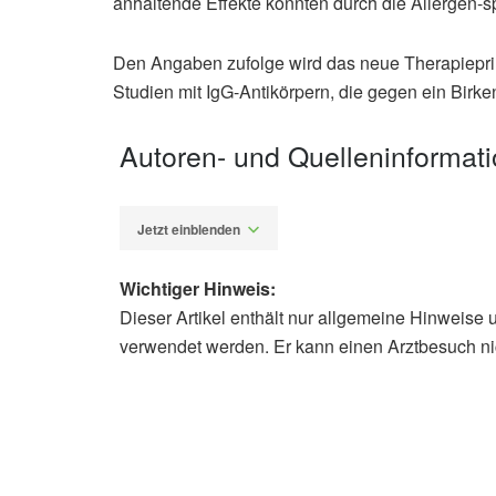
anhaltende Effekte könnten durch die Allergen-s
Den Angaben zufolge wird das neue Therapieprinz
Studien mit IgG-Antikörpern, die gegen ein Birken
Autoren- und Quelleninformat
Jetzt einblenden
Wichtiger Hinweis:
Dieser Artikel enthält nur allgemeine Hinweise 
Alfred Domke
verwendet werden. Er kann einen Arztbesuch ni
Universitätsklinikum Münster: Neuer
Universitätsklinikum Münster
Deutsche Haut- und Allergiehilfe: Pa
Deutsche Haut- und Allergiehilfe