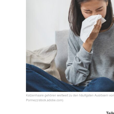
Katzenhaare gehören weltweit zu den häufigsten Auslösern von 
Pormezz/stock.adobe.com)
Teil