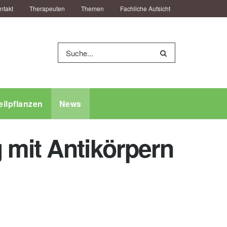
ntakt
Therapeuten
Themen
Fachliche Aufsicht
eilpflanzen
News
 mit Antikörpern