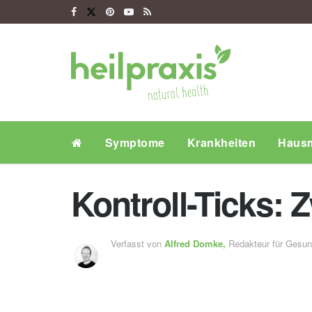
Symptome
Krankheiten
Hausm
Kontroll-Ticks:
Verfasst von
Alfred Domke,
Redakteur für Gesu