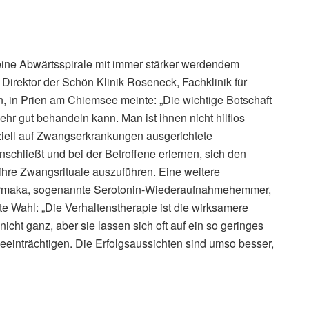
eine Abwärtsspirale mit immer stärker werdendem
r Direktor der Schön Klinik Roseneck, Fachklinik für
 in Prien am Chiemsee meinte: „Die wichtige Botschaft
hr gut behandeln kann. Man ist ihnen nicht hilflos
ziell auf Zwangserkrankungen ausgerichtete
nschließt und bei der Betroffene erlernen, sich den
re Zwangsrituale auszuführen. Eine weitere
armaka, sogenannte Serotonin-Wiederaufnahmehemmer,
ite Wahl: „Die Verhaltenstherapie ist die wirksamere
ht ganz, aber sie lassen sich oft auf ein so geringes
beeinträchtigen. Die Erfolgsaussichten sind umso besser,