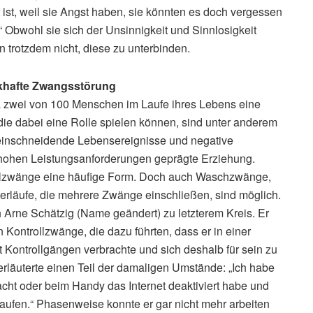
t ist, weil sie Angst haben, sie könnten es doch vergessen
Obwohl sie sich der Unsinnigkeit und Sinnlosigkeit
 trotzdem nicht, diese zu unterbinden.
nkhafte Zwangsstörung
a zwei von 100 Menschen im Laufe ihres Lebens eine
ie dabei eine Rolle spielen können, sind unter anderem
 einschneidende Lebensereignisse und negative
 hohen Leistungsanforderungen geprägte Erziehung.
llzwänge eine häufige Form. Doch auch Waschzwänge,
läufe, die mehrere Zwänge einschließen, sind möglich.
 Arne Schätzig (Name geändert) zu letzterem Kreis. Er
ontrollzwänge, die dazu führten, dass er in einer
t Kontrollgängen verbrachte und sich deshalb für sein zu
rläuterte einen Teil der damaligen Umstände: „Ich habe
acht oder beim Handy das Internet deaktiviert habe und
aufen.“ Phasenweise konnte er gar nicht mehr arbeiten