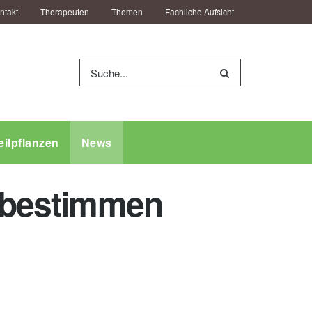
ntakt
Therapeuten
Themen
Fachliche Aufsicht
eilpflanzen
News
g bestimmen