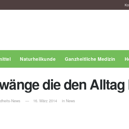
Ko
ittel
Naturheilkunde
Ganzheitliche Medizin
H
 Zwänge die den Allta
ndheits-News
16. März 2014
in
News