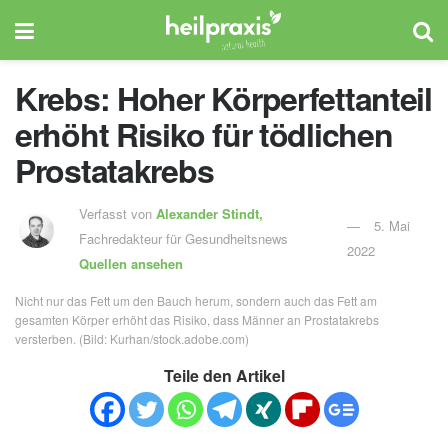
Krebs: Hoher Körperfettanteil
erhöht Risiko für tödlichen
Prostatakrebs
Verfasst von
Alexander Stindt,
5. Mai
Fachredakteur für Gesundheitsnews
2022
Quellen ansehen
Nicht nur das Fett um den Bauch herum, sondern auch das Fett am
gesamten Körper erhöht das Risiko, dass Männer an Prostatakrebs
versterben. (Bild: Kurhan/stock.adobe.com)
Teile den Artikel