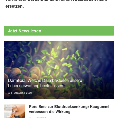
Alexander Stindt
ersetzen.
Aurora Perez-Cornago, Yashvee
Dunneram, Eleanor L. Watts, Timothy J.
Key, Ruth C. Travis : Adiposity and risk of
Jetzt News lesen
prostate cancer death: a prospective
analysis in UK Biobank and meta-analysis
of published studies; in: BMC Medicine
(veröffentlicht 05.05.2022),
BMC Medicine
European Association for the Study of
Obesity: Obesity associated with a higher
risk of fatal prostate cancer, biggest study
Darmflora: Welche Darmbakterien unsere
of its kind finds (veröffentlicht 04.05.2022),
Lebenserwartung beeinflussen
European Association for the Study of
Obesity
6. AUGUST 2026
Rote Bete zur Blutdrucksenkung: Kaugummi
verbessert die Wirkung