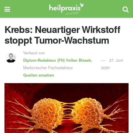
Krebs: Neuartiger Wirkstoff
stoppt Tumor-Wachstum
Verfasst von
Diplom-Redakteur (FH)
Volker Blasek,
27. Juni
Medizinischer Fachredakteur
2020
Quellen ansehen