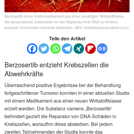
Berzosertib ist ein Krebsmedikament aus einer neuartigen Wirkstoffklasse,
die darauf abzielt, Krebszellen an der Reparatur ihrer DNA zu hindern,
wodurch Tumorzellen schneller absterben. (Bild: freshidea/stock.adobe.com)
Teile den Artikel
Berzosertib entzieht Krebszellen die
Abwehrkräfte
Überraschend positive Ergebnisse bei der Behandlung
fortgeschrittener Tumoren konnten in einer aktuellen Studie
mit einem Medikament aus einer neuen Wirkstoffklasse
erzielt werden. Die Substanz namens „Berzosertib“
behindert gezielt die Reparatur von DNA-Schäden in
Krebszellen, woraufhin diese absterben. Bei jedem
zweiten Teilnehmenden der Studie konnte das