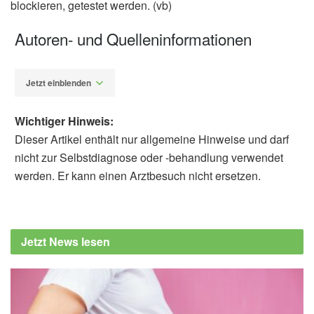
blockieren, getestet werden. (vb)
Autoren- und Quelleninformationen
Jetzt einblenden
Wichtiger Hinweis:
Dieser Artikel enthält nur allgemeine Hinweise und darf
nicht zur Selbstdiagnose oder -behandlung verwendet
werden. Er kann einen Arztbesuch nicht ersetzen.
Diplom-Redakteur (FH) Volker Blasek
Institute of Cancer Research: New class of
precision medicine strips cancer of its DNA
Jetzt News lesen
defences (veröffentlicht: 22.06.2020),
icr.ac.uk
Timothy A. Yap, Brent O’Carrigan, Marina S.
Penney, u.a.: Phase I Trial of First-in-Class