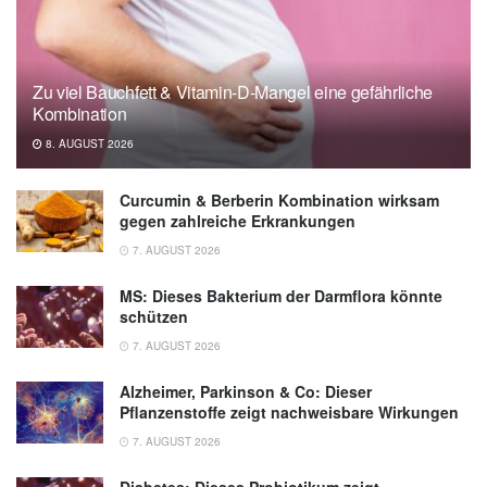
ATR Inhibitor M6620 (VX-970) as
Monotherapy or in Combination With
Carboplatin in Patients With Advanced Solid
Zu viel Bauchfett & Vitamin-D-Mangel eine gefährliche
Tumors; in: Journal of Clinical Oncology,
Kombination
2020,
ascopubs.org
8. AUGUST 2026
Curcumin & Berberin Kombination wirksam
gegen zahlreiche Erkrankungen
7. AUGUST 2026
MS: Dieses Bakterium der Darmflora könnte
schützen
7. AUGUST 2026
Alzheimer, Parkinson & Co: Dieser
Pflanzenstoffe zeigt nachweisbare Wirkungen
7. AUGUST 2026
Diabetes: Dieses Probiotikum zeigt