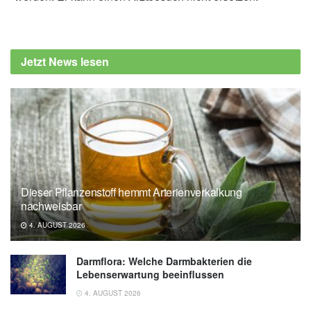
Diplom-Redakteur (FH) Volker Blasek
Kanazawa University: Improved pH probes
may help towards cancer treatments (Abruf:
Jetzt News lesen
06.12.2019),
kanazawa-u.ac.jp
Yanjun Zhang, Yasufumi Takahashi, Sung Pil
Hong, u.a.: High-resolution label-free 3D
mapping of extracellular pH of single living
cells, Nature Communications, 2019,
nature.com
Dieser Pflanzenstoff hemmt Arterienverkalkung
nachweisbar
4. AUGUST 2026
Darmflora: Welche Darmbakterien die
Lebenserwartung beeinflussen
4. AUGUST 2026