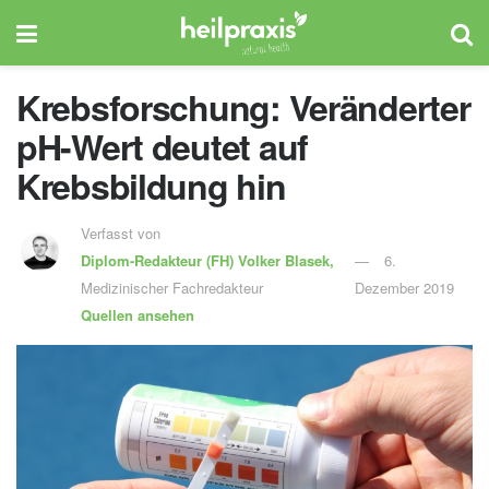
Krebsforschung: Veränderter
pH-Wert deutet auf
Krebsbildung hin
Verfasst von
Diplom-Redakteur (FH)
Volker Blasek,
6.
Medizinischer Fachredakteur
Dezember 2019
Quellen ansehen