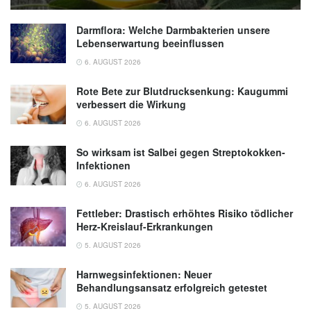
Gewichtsverlust rechtzeitig gegensteuern,
(Abruf: 24.02.2020)
Darmflora: Welche Darmbakterien unsere
Lebenserwartung beeinflussen
Look AHEAD Research Group: Effects of a
6. AUGUST 2026
long-term lifestyle modification programme
on peripheral neuropathy in overweight or
Rote Bete zur Blutdrucksenkung: Kaugummi
obese adults with type 2 diabetes: the Look
verbessert die Wirkung
AHEAD study; in: Diabetologia,
6. AUGUST 2026
(veröffentlicht: 27.03.2017),
Diabetologia
So wirksam ist Salbei gegen Streptokokken-
Infektionen
6. AUGUST 2026
Fettleber: Drastisch erhöhtes Risiko tödlicher
Herz-Kreislauf-Erkrankungen
5. AUGUST 2026
Harnwegsinfektionen: Neuer
Behandlungsansatz erfolgreich getestet
5. AUGUST 2026