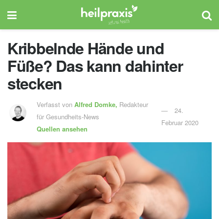
Kribbelnde Hände und
Füße? Das kann dahinter
stecken
Verfasst von
Alfred Domke,
Redakteur
24.
für Gesundheits-News
Februar 2020
Quellen ansehen