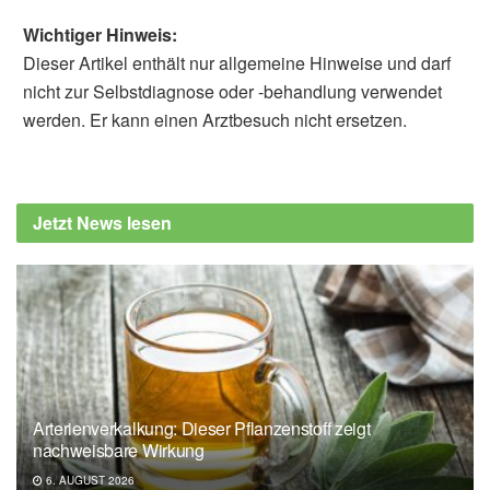
Wichtiger Hinweis:
Dieser Artikel enthält nur allgemeine Hinweise und darf
nicht zur Selbstdiagnose oder -behandlung verwendet
werden. Er kann einen Arztbesuch nicht ersetzen.
Alfred Domke
Mayo Clinic: Mayo Clinic Minute: What may
be causing your hands and feet to tingle,
Jetzt News lesen
(Abruf: 24.02.2020),
Mayo Clinic
Universitätsklinikum Freiburg: Erkrankungen
der Peripheren Nerven, (Abruf: 24.02.2020),
Universitätsklinikum Freiburg
Fraunhofer-Gesellschaft: Nervenschmerzen
frühzeitig verhindern, (Abruf: 24.02.2020),
Fraunhofer-Gesellschaft
Arterienverkalkung: Dieser Pflanzenstoff zeigt
Diabetesinformationsdienst: Periphere
nachweisbare Wirkung
Neuropathie: Mit Lebensstiländerung und
6. AUGUST 2026