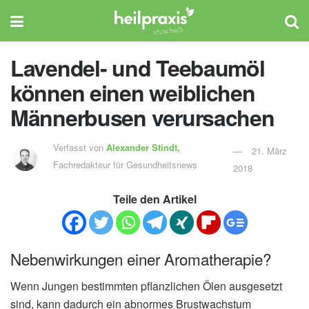
Lavendel- und Teebaumöl
können einen weiblichen
Männerbusen verursachen
Verfasst von
Alexander Stindt,
21. März
Fachredakteur für Gesundheitsnews
2018
Teile den Artikel
Nebenwirkungen einer Aromatherapie?
Wenn Jungen bestimmten pflanzlichen Ölen ausgesetzt
sind, kann dadurch ein abnormes Brustwachstum