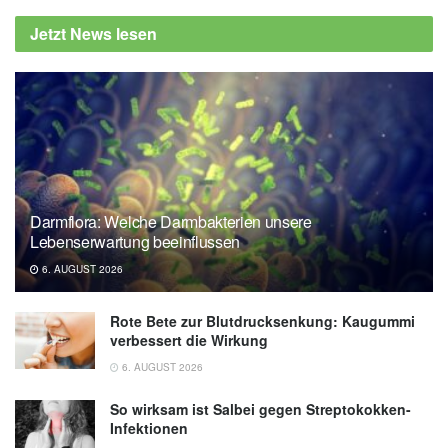
Finds Drinking Two to Three Cups of Coffee
Jetzt News lesen
a Day May Benefit the Heart, (Abruf:
26.03.2022),
American College of Cardiology
Alfred Health: Coffee the secret to a long life,
(Abruf: 26.03.2022),
Alfred Health
Darmflora: Welche Darmbakterien unsere
Lebenserwartung beeinflussen
6. AUGUST 2026
Rote Bete zur Blutdrucksenkung: Kaugummi
verbessert die Wirkung
6. AUGUST 2026
So wirksam ist Salbei gegen Streptokokken-
Infektionen