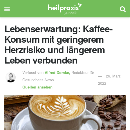
Lebenserwartung: Kaffee-
Konsum mit geringerem
Herzrisiko und längerem
Leben verbunden
Verfasst von
Alfred Domke,
Redakteur für
26. März
Gesundheits-News
2022
Quellen ansehen