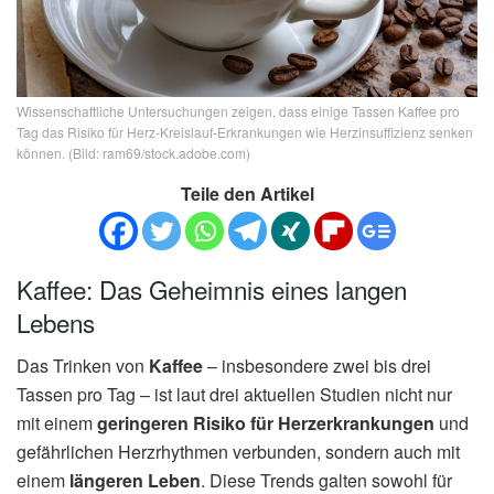
Wissenschaftliche Untersuchungen zeigen, dass einige Tassen Kaffee pro
Tag das Risiko für Herz-Kreislauf-Erkrankungen wie Herzinsuffizienz senken
können. (Bild: ram69/stock.adobe.com)
Teile den Artikel
Kaffee: Das Geheimnis eines langen
Lebens
Das Trinken von
Kaffee
– insbesondere zwei bis drei
Tassen pro Tag – ist laut drei aktuellen Studien nicht nur
mit einem
geringeren Risiko für Herzerkrankungen
und
gefährlichen Herzrhythmen verbunden, sondern auch mit
einem
längeren Leben
. Diese Trends galten sowohl für