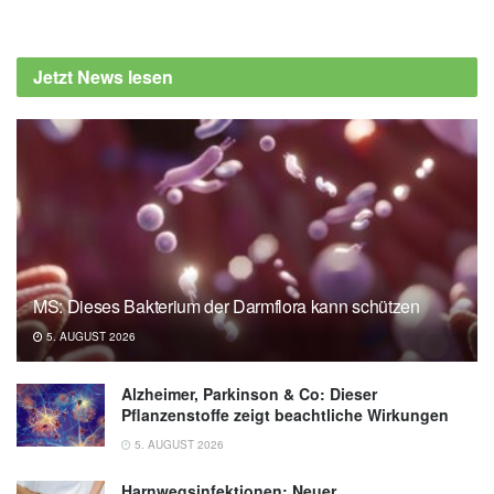
Takuji Kawamura, Mitsuru Higuchi, Zsolt
Radak, Yasuyuki Taki: Exercise as a
Jetzt News lesen
geroprotector: focusing on epigenetic aging;
in: Aging (veröffenlicht 08.07.2025),
Aging
Impact Journals LLC: Exercise may slow
epigenetic aging (veröffentlicht 12.08.2025),
Impact Journals LLC
MS: Dieses Bakterium der Darmflora kann schützen
5. AUGUST 2026
Alzheimer, Parkinson & Co: Dieser
Pflanzenstoffe zeigt beachtliche Wirkungen
5. AUGUST 2026
Harnwegsinfektionen: Neuer