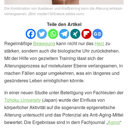
Die Kombination von Ausdauer- und Krafttraining kann die Alterung wirksam
verlangsamen. (Bild: master1305/stock.adobe.com)
Teile den Artikel
Regelmäßige
Bewegung
kann nicht nur das
Herz
zu
stärken, sondern auch die biologische Uhr zurückdrehen.
Mit der Hilfe von gezieltem Training lässt sich der
Alterungsprozess auf molekularer Ebene verlangsamen, in
machen Fällen sogar umgekehren, was ein längeres und
gesünderes Leben ermöglichen könnte.
In einer neuen Studie unter Beteiligung von Fachleuten der
Tohoku University
(Japan) wurde der Einfluss von
körperlicher Aktivität auf die sogenannte epigenetische
Alterung untersucht und das Potenzial als Anti-Aging-Mittel
bewertet. Die Ergebnisse sind in dem Fachjournal „
Aging
“