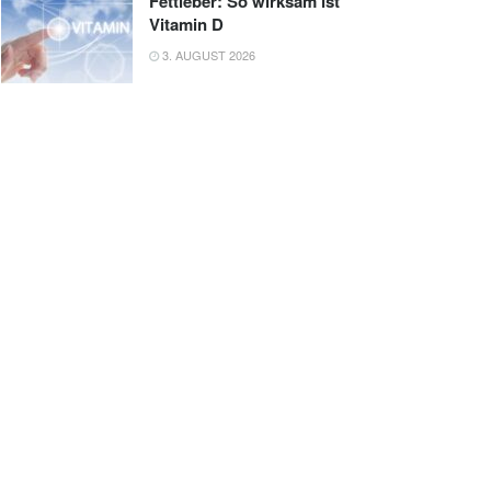
Fettleber: So wirksam ist
Vitamin D
3. AUGUST 2026