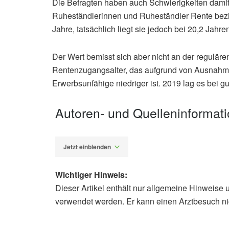
Die Befragten haben auch Schwierigkeiten damit,
Ruheständlerinnen und Ruheständler Rente bezi
Jahre, tatsächlich liegt sie jedoch bei 20,2 Jahre
Der Wert bemisst sich aber nicht an der regulär
Rentenzugangsalter, das aufgrund von Ausnahmen
Erwerbsunfähige niedriger ist. 2019 lag es bei gu
Autoren- und Quelleninformat
Jetzt einblenden
Wichtiger Hinweis:
Dieser Artikel enthält nur allgemeine Hinweise 
Alfred Domke
verwendet werden. Er kann einen Arztbesuch ni
Universität Duisburg Essen: Arbeits
08.09.2021),
Universität Duisburg 