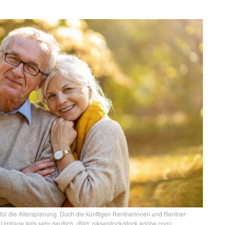
für die Altersplanung. Doch die künftigen Rentnerinnen und Rentner
mfrage teils sehr deutlich. (Bild: pikselstock/stock.adobe.com)