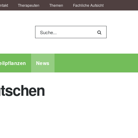
ntakt
Therapeuten
Themen
Fachliche Aufsicht
eilpflanzen
News
utschen