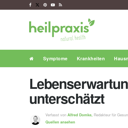
Symptome
Krankheiten
Hausm
Lebenserwartung
unterschätzt
Verfasst von
Alfred Domke,
Redakteur für Gesu
Quellen ansehen