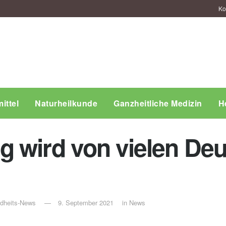
Ko
ittel
Naturheilkunde
Ganzheitliche Medizin
H
 wird von vielen De
ndheits-News
9. September 2021
in
News