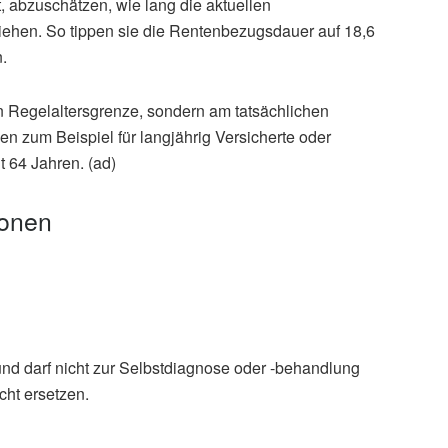
 abzuschätzen, wie lang die aktuellen
ehen. So tippen sie die Rentenbezugsdauer auf 18,6
n.
en Regelaltersgrenze, sondern am tatsächlichen
 zum Beispiel für langjährig Versicherte oder
t 64 Jahren. (ad)
ionen
und darf nicht zur Selbstdiagnose oder -behandlung
cht ersetzen.
leben beeinflusst die Lebenserwartung, (Abruf:
Essen