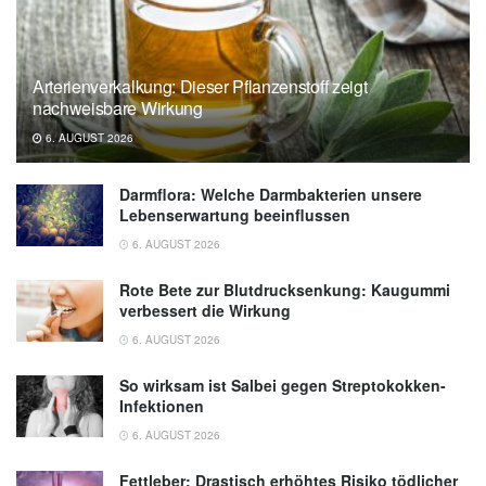
Arterienverkalkung: Dieser Pflanzenstoff zeigt
nachweisbare Wirkung
6. AUGUST 2026
Darmflora: Welche Darmbakterien unsere
Lebenserwartung beeinflussen
6. AUGUST 2026
Rote Bete zur Blutdrucksenkung: Kaugummi
verbessert die Wirkung
6. AUGUST 2026
So wirksam ist Salbei gegen Streptokokken-
Infektionen
6. AUGUST 2026
Fettleber: Drastisch erhöhtes Risiko tödlicher