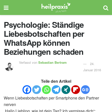
Psychologie: Ständige
Liebesbotschaften per
WhatsApp können
Beziehungen schaden
Verfasst von
Sebastian Bertram
24.
Januar 2016
Teile den Artikel
Wenn Liebesbotschaften per Smartphone den Partner
nerven
„Hallo Liebling, wie ist dein Tag? Ich vermisse dich“: