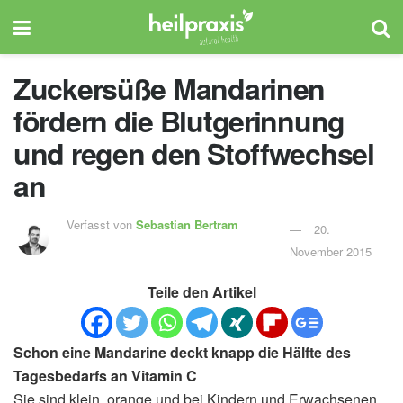
Zuckersüße Mandarinen
fördern die Blutgerinnung
und regen den Stoffwechsel
an
Verfasst von
Sebastian Bertram
20.
November 2015
Teile den Artikel
Schon eine Mandarine deckt knapp die Hälfte des
Tagesbedarfs an Vitamin C
Sie sind klein, orange und bei Kindern und Erwachsenen