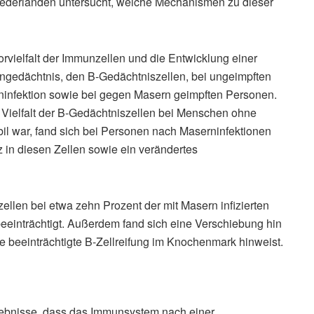
iederlanden untersucht, welche Mechanismen zu dieser
rvielfalt der Immunzellen und die Entwicklung einer
ngedächtnis, den B-Gedächtniszellen, bei ungeimpften
nfektion sowie bei gegen Masern geimpften Personen.
ielfalt der B-Gedächtniszellen bei Menschen ohne
il war, fand sich bei Personen nach Maserninfektionen
 in diesen Zellen sowie ein verändertes
ellen bei etwa zehn Prozent der mit Masern infizierten
eeinträchtigt. Außerdem fand sich eine Verschiebung hin
e beeinträchtigte B-Zellreifung im Knochenmark hinweist.
Ergebnisse, dass das Immunsystem nach einer