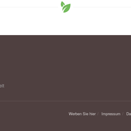
mpfpflicht soll Kinder vor Masern schützen, (Abruf:
 Gesundheit
it
Werben Sie hier
Impressum
Da