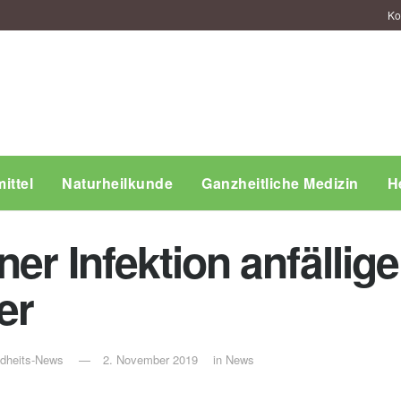
Ko
ittel
Naturheilkunde
Ganzheitliche Medizin
H
er Infektion anfällige
er
ndheits-News
2. November 2019
in
News