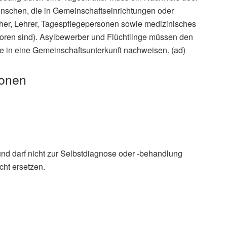
Menschen, die in Gemeinschaftseinrichtungen oder
eher, Lehrer, Tagespflegepersonen sowie medizinisches
oren sind). Asylbewerber und Flüchtlinge müssen den
 in eine Gemeinschaftsunterkunft nachweisen. (ad)
ionen
und darf nicht zur Selbstdiagnose oder -behandlung
cht ersetzen.
ion löscht Immungedächtnis – Masernimpfung schützt,
titut
tic reconstitution of B cell pools contributes to
 measles, (Abruf: 02.11.2019),
Science Immunology