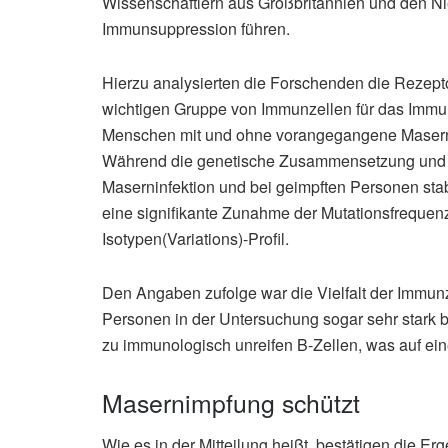
Wissenschaftlern aus Großbritannien und den N
Immunsuppression führen.
Hierzu analysierten die Forschenden die Rezepto
wichtigen Gruppe von Immunzellen für das Immu
Menschen mit und ohne vorangegangene Maserni
Während die genetische Zusammensetzung und V
Maserninfektion und bei geimpften Personen stab
eine signifikante Zunahme der Mutationsfrequenz
Isotypen(Variations)-Profil.
Den Angaben zufolge war die Vielfalt der Immunz
Personen in der Untersuchung sogar sehr stark b
zu immunologisch unreifen B-Zellen, was auf ein
Masernimpfung schützt
Wie es in der Mitteilung heißt, bestätigen die 