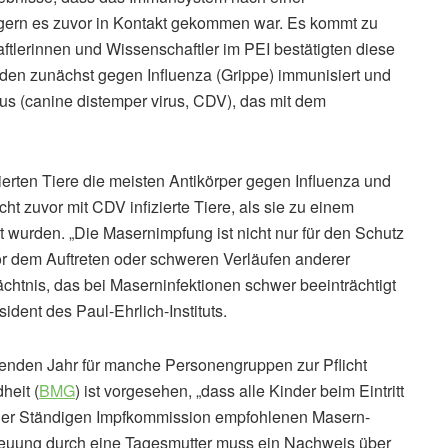
regern es zuvor in Kontakt gekommen war. Es kommt zu
lerinnen und Wissenschaftler im PEI bestätigten diese
rden zunächst gegen Influenza (Grippe) immunisiert und
us (canine distemper virus, CDV), das mit dem
ierten Tiere die meisten Antikörper gegen Influenza und
ht zuvor mit CDV infizierte Tiere, als sie zu einem
rt wurden. „Die Masernimpfung ist nicht nur für den Schutz
or dem Auftreten oder schweren Verläufen anderer
chtnis, das bei Maserninfektionen schwer beeinträchtigt
ident des Paul-Ehrlich-Instituts.
enden Jahr für manche Personengruppen zur Pflicht
heit (
BMG
) ist vorgesehen, „dass alle Kinder beim Eintritt
n der Ständigen Impfkommission empfohlenen Masern-
euung durch eine Tagesmutter muss ein Nachweis über