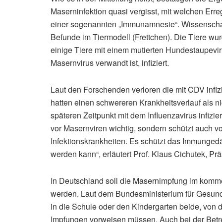
Maserninfektion quasi vergisst, mit welchen Er
einer sogenannten „Immunamnesie“. Wissenschaft
Befunde im Tiermodell (Frettchen). Die Tiere wu
einige Tiere mit einem mutierten Hundestaupevir
Masernvirus verwandt ist, infiziert.
Laut den Forschenden verloren die mit CDV infiz
hatten einen schwereren Krankheitsverlauf als nic
späteren Zeitpunkt mit dem Influenzavirus infizie
vor Masernviren wichtig, sondern schützt auch v
Infektionskrankheiten. Es schützt das Immungedä
werden kann“, erläutert Prof. Klaus Cichutek, Präs
In Deutschland soll die Masernimpfung im komm
werden. Laut dem Bundesministerium für Gesund
in die Schule oder den Kindergarten beide, vo
Impfungen vorweisen müssen. Auch bei der Betr