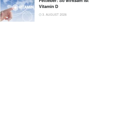
Fettleber: So wirksam ist
Vitamin D
3. AUGUST 2026