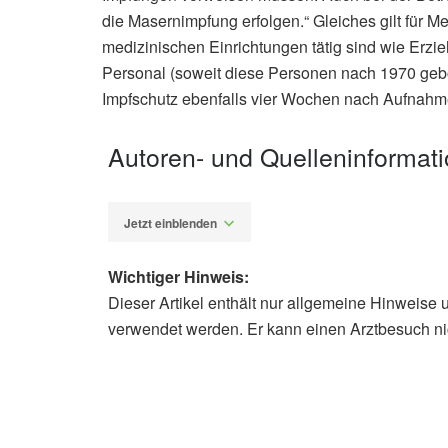
die Masernimpfung erfolgen.“ Gleiches gilt für 
medizinischen Einrichtungen tätig sind wie Erzi
Personal (soweit diese Personen nach 1970 geb
Impfschutz ebenfalls vier Wochen nach Aufnahme
Autoren- und Quelleninformat
Jetzt einblenden
Wichtiger Hinweis:
Dieser Artikel enthält nur allgemeine Hinweise 
Alfred Domke
verwendet werden. Er kann einen Arztbesuch ni
Paul-Ehrlich-Institut: Maserninfekt
(Abruf: 02.11.2019),
Paul-Ehrlich-Ins
Science Immunology: Incomplete gene
prolonged immunosuppression after