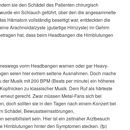
indem sie den Schädel des Patienten chirurgisch
 wurde ein Schlauch geführt, über den die angesammelte
as Hämatom vollständig beseitigt war, entdeckten die
ine Arachnoidalzyste (gutartige Hirnzyste) im Gehirn
getragen hat, dass beim Headbangen die Hirnblutungen
eineswegs vorm Headbangen warnen oder gar Heavy-
zungen seien hier extrem seltene Ausnahmen. Doch mache
u der Musik mit 200 BPM (Beats per minute) ein höheres
 Kopfnicken zu klassischer Musik. Dem Ruf als härteste
 erneut gerecht. Zwar müssen Metal-Fans sich bei
, doch sollten sie in den Tagen nach einem Konzert bei
m Schädel, Bewusstseinsstörungen,
sensibilisiert sein. Hier ist ein zeitnaher Arztbesuch
e Hirnblutungen hinter den Symptomen stecken. (fp)