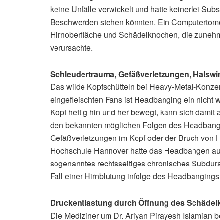
keine Unfälle verwickelt und hatte keinerlei 
Beschwerden stehen könnten. Ein Computertomog
Hirnoberfläche und Schädelknochen, die zunehm
verursachte.
Schleudertrauma, Gefäßverletzungen, Halswi
Das wilde Kopfschütteln bei Heavy-Metal-Konzert
eingefleischten Fans ist Headbanging ein nich
Kopf heftig hin und her bewegt, kann sich damit
den bekannten möglichen Folgen des Headbangi
Gefäßverletzungen im Kopf oder der Bruch von H
Hochschule Hannover hatte das Headbangen auf
sogenanntes rechtsseitiges chronisches Subdura
Fall einer Hirnblutung infolge des Headbangings
Druckentlastung durch Öffnung des Schäde
Die Mediziner um Dr. Ariyan Pirayesh Islamian b