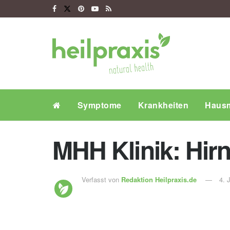
Symptome
Krankheiten
Hausm
MHH Klinik: Hir
Verfasst von
Redaktion Heilpraxis.de
4. 