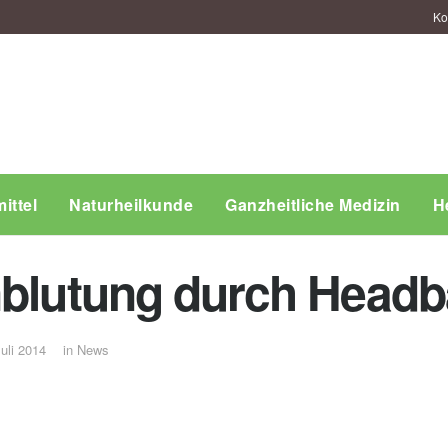
Ko
ittel
Naturheilkunde
Ganzheitliche Medizin
H
nblutung durch Head
Juli 2014
in
News