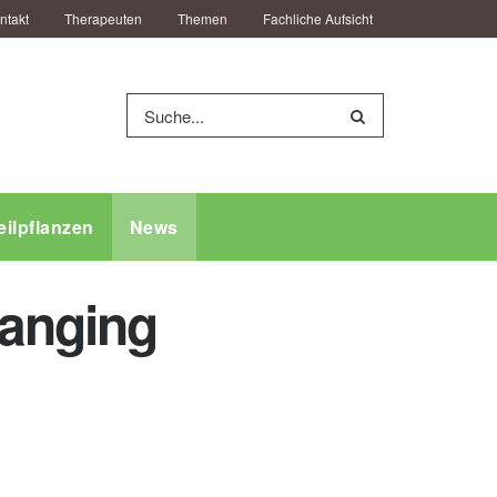
ntakt
Therapeuten
Themen
Fachliche Aufsicht
eilpflanzen
News
banging