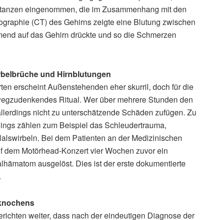
Substanzen eingenommen, die im Zusammenhang mit den
raphie (CT) des Gehirns zeigte eine Blutung zwischen
end auf das Gehirn drückte und so die Schmerzen
rbelbrüche und Hirnblutungen
en erscheint Außenstehenden eher skurril, doch für die
t wegzudenkendes Ritual. Wer über mehrere Stunden den
 allerdings nicht zu unterschätzende Schäden zufügen. Zu
ngs zählen zum Beispiel das Schleudertrauma,
alswirbeln. Bei dem Patienten an der Medizinischen
 dem Motörhead-Konzert vier Wochen zuvor ein
lhämatom ausgelöst. Dies ist der erste dokumentierte
.
lknochens
erichten weiter, dass nach der eindeutigen Diagnose der