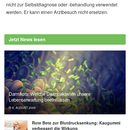
nicht zur Selbstdiagnose oder -behandlung verwendet
werden. Er kann einen Arztbesuch nicht ersetzen.
Alexander Stindt
American Chemical Society: Chewing gum
can shed microplastics into saliva, pilot study
Jetzt News lesen
finds (veröffentlicht 25.03.2025),
American
Chemical Society
Darmflora: Welche Darmbakterien unsere
Lebenserwartung beeinflussen
6. AUGUST 2026
Rote Bete zur Blutdrucksenkung: Kaugummi
verbessert die Wirkung