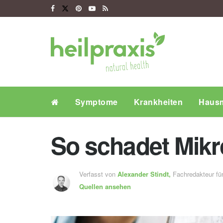
Symptome
Krankheiten
Hausm
So schadet Mikr
Verfasst von
Alexander Stindt,
Fachredakteur f
Quellen ansehen