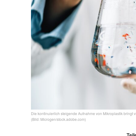
Die kontinuierlich steigende Aufnahme von Mikroplastik bringt
(Bild: Microgen/stock.adobe.com)
Teil