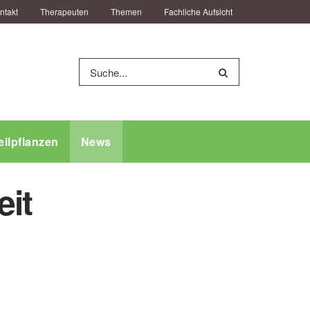
ntakt
Therapeuten
Themen
Fachliche Aufsicht
eilpflanzen
News
eit