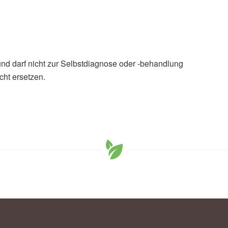
und darf nicht zur Selbstdiagnose oder -behandlung
cht ersetzen.
huai Liu, Mengyao Xing, et al.: Mapping
n systems: Their emerging links to human diseases?; in:
 (veröffentlicht 24.12.2024),
TrAC Trends in Analytical
n, Puchanee Larpruenrudee, Akbar Arsalanloo,
 How microplastics are transported and deposited in
 of Fluids (veröffentlicht 13.06.2023),
Physics of Fluids