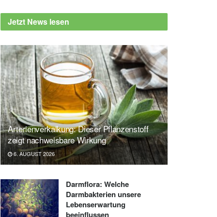
Jetzt News lesen
Arterienverkalkung: Dieser Pflanzenstoff
zeigt nachweisbare Wirkung
6. AUGUST 2026
Darmflora: Welche
Darmbakterien unsere
Lebenserwartung
beeinflussen