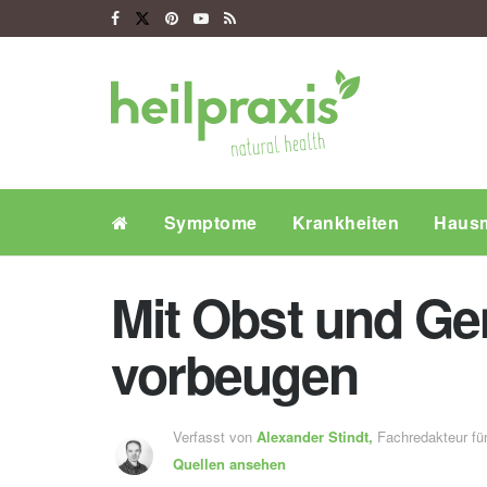
Symptome
Krankheiten
Hausm
Mit Obst und Ge
vorbeugen
Verfasst von
Alexander Stindt,
Fachredakteur f
Quellen ansehen