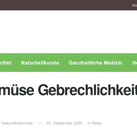
Ko
ittel
Naturheilkunde
Ganzheitliche Medizin
H
müse Gebrechlichkeit
ür Gesundheitsnews
23. September 2024
in
News