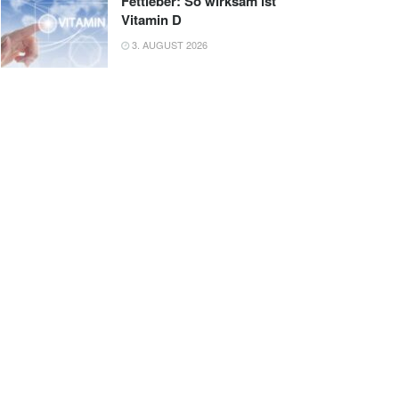
Fettleber: So wirksam ist
Vitamin D
3. AUGUST 2026