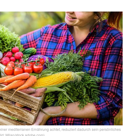
iner mediterranen Ernährung achtet, reduziert dadurch sein persönliches
Bild: Milan/stock.adobe.com)