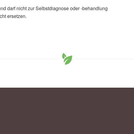
und darf nicht zur Selbstdiagnose oder -behandlung
cht ersetzen.
Linman Wu, Guomin Xie, et al.: The Relationship Between
ilty: Data from NHANES 2007-2018; in: Heliyon
, James R. Hebert, Nitin Shivappa, Olivia I. Okereke, et
 Diet With Frailty Onset Among Adults With and Without
the Framingham Offspring Study ; in: Journal of
ffentlicht 13.07.2022),
Journal of Gerontology: Medical