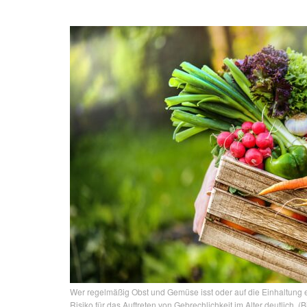
Wer regelmäßig Obst und Gemüse isst oder auf die Einhaltung e
Risiko für das Auftreten von Gebrechlichkeit im Alter deutlich. (