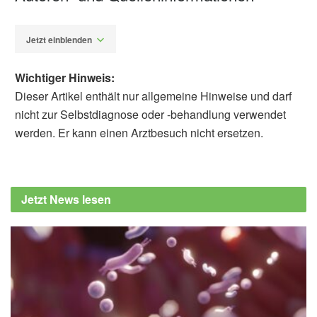
Jetzt einblenden
Wichtiger Hinweis:
Dieser Artikel enthält nur allgemeine Hinweise und darf
nicht zur Selbstdiagnose oder -behandlung verwendet
werden. Er kann einen Arztbesuch nicht ersetzen.
Alfred Domke
University of Birmingham: It's never too late
to start exercising, new study shows, (Abruf:
Jetzt News lesen
01.09.2019),
University of Birmingham
Frontiers in Physiology: Comparable Rates of
Integrated Myofibrillar Protein Synthesis
Between Endurance-Trained Master Athletes
and Untrained Older Individuals, (Abruf:
01.09.2019),
Frontiers in Physiology