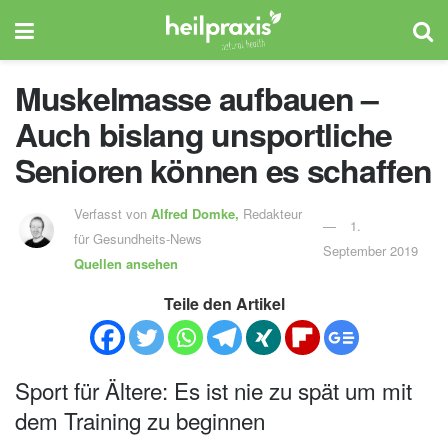
Muskelmasse aufbauen –
Auch bislang unsportliche
Senioren können es schaffen
Verfasst von
Alfred Domke,
Redakteur
1.
für Gesundheits-News
September 2019
Quellen ansehen
Teile den Artikel
Sport für Ältere: Es ist nie zu spät um mit
dem Training zu beginnen