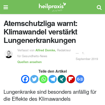
Atemschutzliga warnt:
Klimawandel verstärkt
Lungenerkrankungen
Verfasst von
Alfred Domke,
Redakteur
1.
für Gesundheits-News
September 2019
Quellen ansehen
Teile den Artikel
Lungenkranke sind besonders anfällig für
die Effekte des Klimawandels