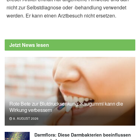
nicht zur Selbstdiagnose oder -behandlung verwendet
werden. Er kann einen Arztbesuch nicht ersetzen.
Alfred Domke
Deutsche Atemwegsliga e.V.: Deutscher
Lungentag: Einfluss des Klimawandels auf
Jetzt News lesen
Lungenerkrankungen, (Abruf: 01.09.2019),
idw – Informationsdienst Wissenschaft
Rote Bete zur Blutdrucksenkung: Kaugummi kann die
Wirkung verbessern
8. AUGUST 2026
Darmflora: Diese Darmbakterien beeinflussen