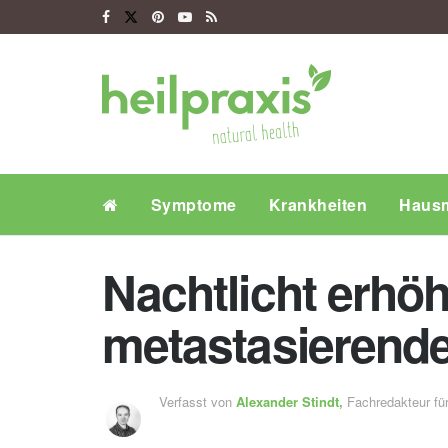
Symptome
Krankheiten
Hausm
Nachtlicht erhöh
metastasierend
Verfasst von
Alexander Stindt,
Fachredakteur f