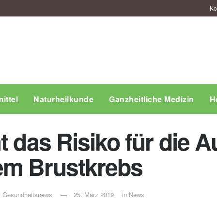
Ko
ittel
Naturheilkunde
Ganzheitliche Medizin
H
t das Risiko für die 
em Brustkrebs
ür Gesundheitsnews
25. März 2019
in
News