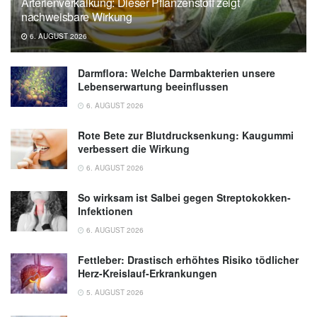
Arterienverkalkung: Dieser Pflanzenstoff zeigt
nachweisbare Wirkung
6. AUGUST 2026
Darmflora: Welche Darmbakterien unsere
Lebenserwartung beeinflussen
6. AUGUST 2026
Rote Bete zur Blutdrucksenkung: Kaugummi
verbessert die Wirkung
6. AUGUST 2026
So wirksam ist Salbei gegen Streptokokken-
Infektionen
6. AUGUST 2026
Fettleber: Drastisch erhöhtes Risiko tödlicher
Herz-Kreislauf-Erkrankungen
5. AUGUST 2026