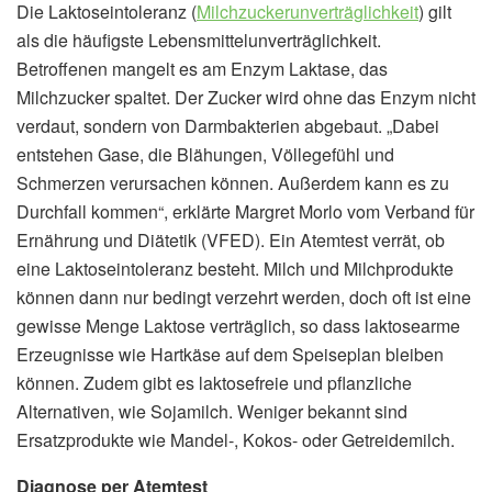
Die Laktoseintoleranz (
Milchzuckerunverträglichkeit
) gilt
als die häufigste Lebensmittelunverträglichkeit.
Betroffenen mangelt es am Enzym Laktase, das
Milchzucker spaltet. Der Zucker wird ohne das Enzym nicht
verdaut, sondern von Darmbakterien abgebaut. „Dabei
entstehen Gase, die Blähungen, Völlegefühl und
Schmerzen verursachen können. Außerdem kann es zu
Durchfall kommen“, erklärte Margret Morlo vom Verband für
Ernährung und Diätetik (VFED). Ein Atemtest verrät, ob
eine Laktoseintoleranz besteht. Milch und Milchprodukte
können dann nur bedingt verzehrt werden, doch oft ist eine
gewisse Menge Laktose verträglich, so dass laktosearme
Erzeugnisse wie Hartkäse auf dem Speiseplan bleiben
können. Zudem gibt es laktosefreie und pflanzliche
Alternativen, wie Sojamilch. Weniger bekannt sind
Ersatzprodukte wie Mandel-, Kokos- oder Getreidemilch.
Diagnose per Atemtest