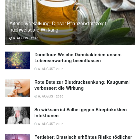
Arterienverkalkung: Dieser Pflanzenstoff zeigt
nachweisbare Wirkung
6. AUGUST 2026
Darmflora: Welche Darmbakterien unsere
Lebenserwartung beeinflussen
6. AUGUST 2026
Rote Bete zur Blutdrucksenkung: Kaugummi
verbessert die Wirkung
6. AUGUST 2026
So wirksam ist Salbei gegen Streptokokken-
Infektionen
6. AUGUST 2026
Fettleber: Drastisch erhöhtes Risiko tödlicher