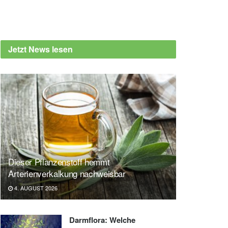
Jetzt News lesen
Dieser Pflanzenstoff hemmt
Arterienverkalkung nachweisbar
4. AUGUST 2026
Darmflora: Welche