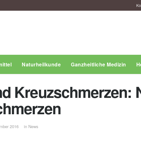
Ko
ittel
Naturheilkunde
Ganzheitliche Medizin
H
 Kreuzschmerzen: Na
chmerzen
mber 2016
in
News