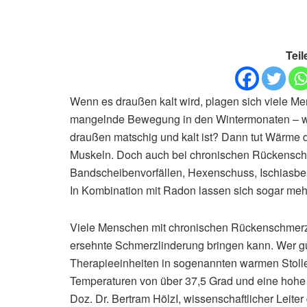
Teil
Wenn es draußen kalt wird, plagen sich viele M
mangelnde Bewegung in den Wintermonaten – we
draußen matschig und kalt ist? Dann tut Wärme 
Muskeln. Doch auch bei chronischen Rückenschm
Bandscheibenvorfällen, Hexenschuss, Ischiasbe
In Kombination mit Radon lassen sich sogar meh
Viele Menschen mit chronischen Rückenschmerze
ersehnte Schmerzlinderung bringen kann. Wer g
Therapieeinheiten in sogenannten warmen Stolle
Temperaturen von über 37,5 Grad und eine hohe L
Doz. Dr. Bertram HölzI, wissenschaftlicher Leiter