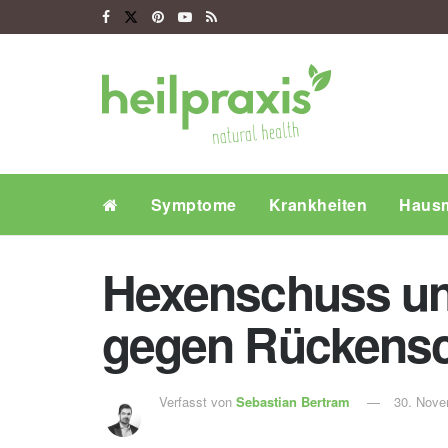
Symptome
Krankheiten
Hausm
Hexenschuss und
gegen Rückens
Verfasst von
Sebastian Bertram
30. Nove