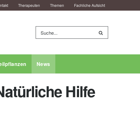
ntakt
Therapeuten
Themen
Fachliche Aufsicht
eilpflanzen
News
türliche Hilfe