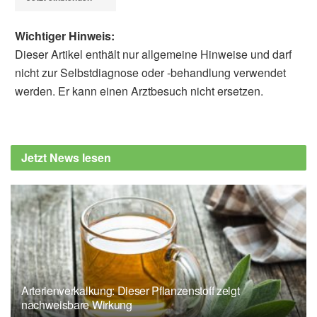
Wichtiger Hinweis:
Dieser Artikel enthält nur allgemeine Hinweise und darf
nicht zur Selbstdiagnose oder -behandlung verwendet
werden. Er kann einen Arztbesuch nicht ersetzen.
Diplom-Redakteur (FH) Volker Blasek
EMPA: Ein Wundverband, der Bakterien
abtötet (veröffentlicht: 11.08.2020),
empa.ch
Jetzt News lesen
Ramon Weishaupt, Janina N. Zünd, Lukas
Heuberger, u.a.: Antibacterial,
Cytocompatible, Sustainably Sourced:
Cellulose Membranes with Bifunctional
Peptides for Advanced Wound Dressings; in:
Advanced Healthcare Materials, 2020,
onlinelibrary.wiley.com
Arterienverkalkung: Dieser Pflanzenstoff zeigt
nachweisbare Wirkung