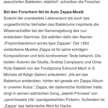
assoziierten Bakterien, etabliert“, schreiben die Forscher.
Bei den Forschern lief im Auto Zappa-Musik
Sowohl der unerwartete Lebensraum als auch das
ungewöhnliche Verhalten des Bakteriums inspirierte die
Wissenschaftler bei der Namensgebung des nun
entdeckten Stammes. Sie wählten dafür den Namen
„Propionibacterium acnes type Zappae“. Der 1993
verstorbene Musiker Zappa ist für seine schrägen
Kompositionen und teils kontroversen Texte bekannt. Die
beiden Autoren der Studie, Andrea Campisano und Omar
Rota-Stabelli von der Fondazione Edmund Mach in S.
Michele all’Adige (Italien) erläuterten: „Als wir das
Bakterium entdeckten, hörten wir gerade ein Zappa-Album
in unseren Autos.“ Zappa, der italienische Vorfahren hatte,
singt in seinem satirischen Song „Jewish Princess“ von
„sand-blasted zits“ (sandgestrahlten Pickeln). Außerdem ist
„Zappa“ das italienische Wort für Hacke.