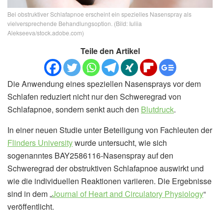
Bei obstruktiver Schlafapnoe erscheint ein spezielles Nasenspray als
vielversprechende Behandlungsoption. (Bild: Iuliia
Alekseeva/stock.adobe.com)
Teile den Artikel
Die Anwendung eines speziellen Nasensprays vor dem
Schlafen reduziert nicht nur den Schweregrad von
Schlafapnoe, sondern senkt auch den
Blutdruck
.
In einer neuen Studie unter Beteiligung von Fachleuten der
Flinders University
wurde untersucht, wie sich
sogenanntes BAY2586116-Nasenspray auf den
Schweregrad der obstruktiven Schlafapnoe auswirkt und
wie die individuellen Reaktionen variieren. Die Ergebnisse
sind in dem „
Journal of Heart and Circulatory Physiology
“
veröffentlicht.