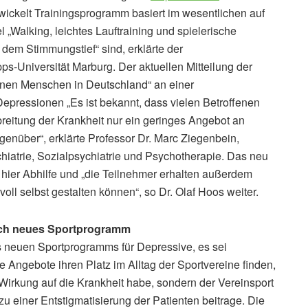
wickelt Trainingsprogramm basiert im wesentlichen auf
„Walking, leichtes Lauftraining und spielerische
dem Stimmungstief“ sind, erklärte der
ps-Universität Marburg. Der aktuellen Mitteilung der
onen Menschen in Deutschland“ an einer
pressionen „Es ist bekannt, dass vielen Betroffenen
breitung der Krankheit nur ein geringes Angebot an
enüber“, erklärte Professor Dr. Marc Ziegenbein,
ychiatrie, Sozialpsychiatrie und Psychotherapie. Das neu
 hier Abhilfe und „die Teilnehmer erhalten außerdem
nvoll selbst gestalten können“, so Dr. Olaf Hoos weiter.
ch neues Sportprogramm
s neuen Sportprogramms für Depressive, es sei
 Angebote ihren Platz im Alltag der Sportvereine finden,
 Wirkung auf die Krankheit habe, sondern der Vereinsport
zu einer Entstigmatisierung der Patienten beitrage. Die