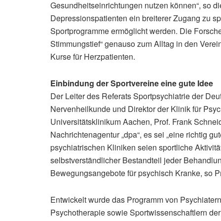
Gesundheitseinrichtungen nutzen können“, so di
Depressionspatienten ein breiterer Zugang zu s
Sportprogramme ermöglicht werden. Die Forscher
Stimmungstief“ genauso zum Alltag in den Verei
Kurse für Herzpatienten.
Einbindung der Sportvereine eine gute Idee
Der Leiter des Referats Sportpsychiatrie der Deu
Nervenheilkunde und Direktor der Klinik für Psy
Universitätsklinikum Aachen, Prof. Frank Schneid
Nachrichtenagentur „dpa“, es sei „eine richtig gu
psychiatrischen Kliniken seien sportliche Aktivi
selbstverständlicher Bestandteil jeder Behandl
Bewegungsangebote für psychisch Kranke, so Pr
Entwickelt wurde das Programm von Psychiatern d
Psychotherapie sowie Sportwissenschaftlern der