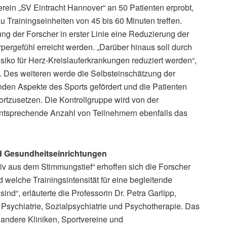
ein „SV Eintracht Hannover“ an 50 Patienten erprobt,
u Trainingseinheiten von 45 bis 60 Minuten treffen.
ung der Forscher in erster Linie eine Reduzierung der
ergefühl erreicht werden. „Darüber hinaus soll durch
iko für Herz-Kreislauferkrankungen reduziert werden“,
. Des weiteren werde die Selbsteinschätzung der
nden Aspekte des Sports gefördert und die Patienten
tzusetzen. Die Kontrollgruppe wird von der
 entsprechende Anzahl von Teilnehmern ebenfalls das
nd Gesundheitseinrichtungen
v aus dem Stimmungstief“ erhoffen sich die Forscher
 welche Trainingsintensität für eine begleitende
d“, erläuterte die Professorin Dr. Petra Garlipp,
 Psychiatrie, Sozialpsychiatrie und Psychotherapie. Das
 andere Kliniken, Sportvereine und