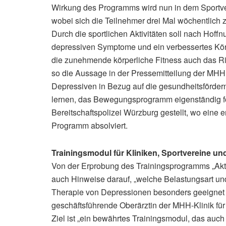
Wirkung des Programms wird nun in dem Sportver
wobei sich die Teilnehmer drei Mal wöchentlich z
Durch die sportlichen Aktivitäten soll nach Hoffn
depressiven Symptome und ein verbessertes Körp
die zunehmende körperliche Fitness auch das Ris
so die Aussage in der Pressemitteilung der MHH
Depressiven in Bezug auf die gesundheitsförder
lernen, das Bewegungsprogramm eigenständig for
Bereitschaftspolizei Würzburg gestellt, wo eine
Programm absolviert.
Trainingsmodul für Kliniken, Sportvereine u
Von der Erprobung des Trainingsprogramms „Akti
auch Hinweise darauf, „welche Belastungsart und
Therapie von Depressionen besonders geeignet sin
geschäftsführende Oberärztin der MHH-Klinik für
Ziel ist „ein bewährtes Trainingsmodul, das auch