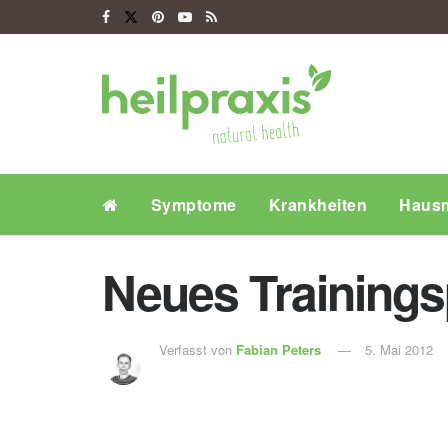
Symptome
Krankheiten
Hausm
Neues Training
Verfasst von
Fabian Peters
5. Mai 2012