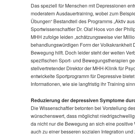
Das speziell für Menschen mit Depressionen ent
moderatem Ausdauertraining, wobei zum Beispiel 
Übungen“ Bestandteil des Programms „Aktiv aus 
Sportwissenschaftler Dr. Olaf Hoos von der Philip
MHH zufolge leiden „schätzungsweise vier Milli
behandlungswürdigen Form der Volkskrankheit De
Bewegung hilft. Doch leider steht der weiten Ver
spezifischen Sport- und Bewegungstherapien geg
stellvertretender Direktor der MHH-Klinik für Ps
entwickelte Sportprogramm für Depressive bietet
Informationen, wie sie langfristig ihr Training sin
Reduzierung der depressiven Symptome dur
Die Wissenschaftler betonten bei Vorstellung de
wünschenswert, dass möglichst niedrigschwellige
da nicht nur die Bewegung an sich eine positive
auch zu einer besseren sozialen Integration und 