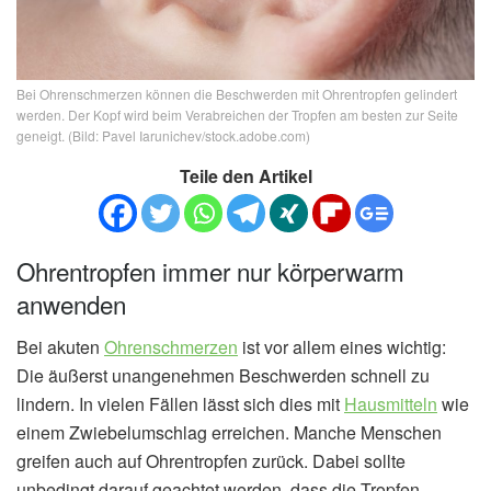
Bei Ohrenschmerzen können die Beschwerden mit Ohrentropfen gelindert
werden. Der Kopf wird beim Verabreichen der Tropfen am besten zur Seite
geneigt. (Bild: Pavel Iarunichev/stock.adobe.com)
Teile den Artikel
Ohrentropfen immer nur körperwarm
anwenden
Bei akuten
Ohrenschmerzen
ist vor allem eines wichtig:
Die äußerst unangenehmen Beschwerden schnell zu
lindern. In vielen Fällen lässt sich dies mit
Hausmitteln
wie
einem Zwiebelumschlag erreichen. Manche Menschen
greifen auch auf Ohrentropfen zurück. Dabei sollte
unbedingt darauf geachtet werden, dass die Tropfen