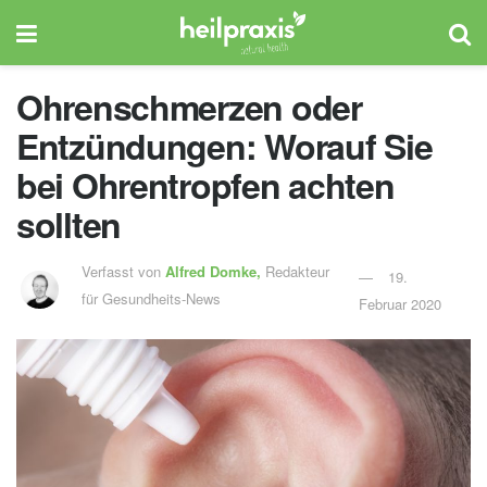
Ohrenschmerzen oder
Entzündungen: Worauf Sie
bei Ohrentropfen achten
sollten
Verfasst von
Alfred Domke,
Redakteur
19.
für Gesundheits-News
Februar 2020