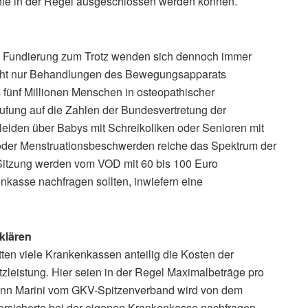
ie in der Regel ausgeschlossen werden können.
n Fundierung zum Trotz wenden sich dennoch immer
icht nur Behandlungen des Bewegungsapparats
s fünf Millionen Menschen in osteopathischer
rufung auf die Zahlen der Bundesvertretung der
eiden über Babys mit Schreikoliken oder Senioren mit
oder Menstruationsbeschwerden reiche das Spektrum der
Sitzung werden vom VOD mit 60 bis 100 Euro
nkasse nachfragen sollten, inwiefern eine
klären
ten viele Krankenkassen anteilig die Kosten der
tzleistung. Hier seien in der Regel Maximalbeträge pro
 Ann Marini vom GKV-Spitzenverband wird von dem
 Versicherte bei der eigenen Krankenkasse nachfragen