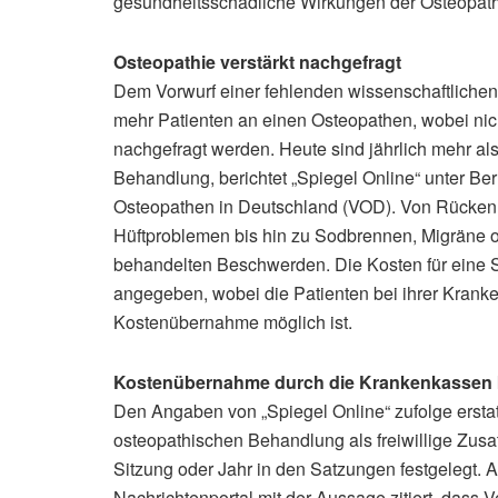
gesundheitsschädliche Wirkungen der Osteopath
Osteopathie verstärkt nachgefragt
Dem Vorwurf einer fehlenden wissenschaftliche
mehr Patienten an einen Osteopathen, wobei n
nachgefragt werden. Heute sind jährlich mehr al
Behandlung, berichtet „Spiegel Online“ unter Be
Osteopathen in Deutschland (VOD). Von Rückenl
Hüftproblemen bis hin zu Sodbrennen, Migräne 
behandelten Beschwerden. Die Kosten für eine 
angegeben, wobei die Patienten bei ihrer Kranke
Kostenübernahme möglich ist.
Kostenübernahme durch die Krankenkassen 
Den Angaben von „Spiegel Online“ zufolge erstat
osteopathischen Behandlung als freiwillige Zusa
Sitzung oder Jahr in den Satzungen festgelegt.
Nachrichtenportal mit der Aussage zitiert, dass