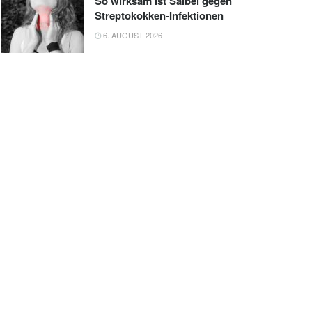
So wirksam ist Salbei gegen
Streptokokken-Infektionen
6. AUGUST 2026