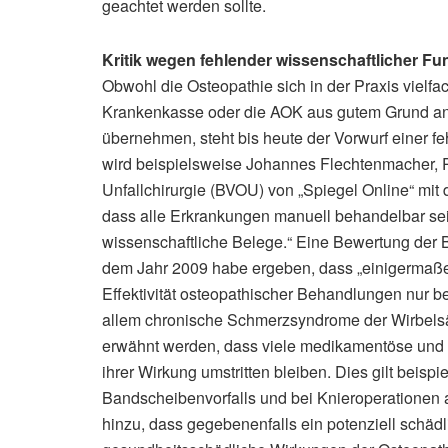
geachtet werden sollte.
Kritik wegen fehlender wissenschaftlicher F
Obwohl die Osteopathie sich in der Praxis vielf
Krankenkasse oder die AOK aus gutem Grund ant
übernehmen, steht bis heute der Vorwurf einer 
wird beispielsweise Johannes Flechtenmacher, P
Unfallchirurgie (BVOU) von „Spiegel Online“ mit 
dass alle Erkrankungen manuell behandelbar sei
wissenschaftliche Belege.“ Eine Bewertung de
dem Jahr 2009 habe ergeben, dass „einigermaß
Effektivität osteopathischer Behandlungen nur b
allem chronische Schmerzsyndrome der Wirbelsä
erwähnt werden, dass viele medikamentöse und 
ihrer Wirkung umstritten bleiben. Dies gilt beis
Bandscheibenvorfalls und bei Knieroperationen
hinzu, dass gegebenenfalls ein potenziell schädl