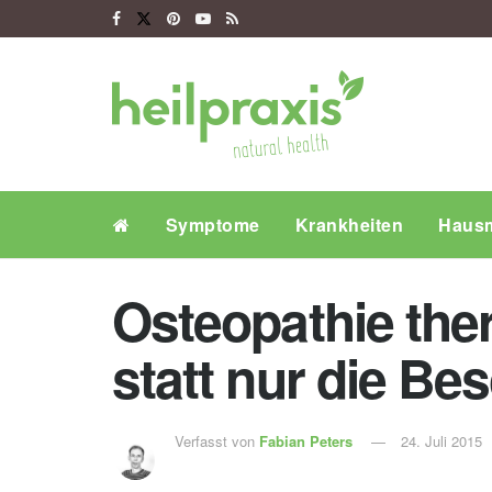
Symptome
Krankheiten
Hausm
Osteopathie the
statt nur die B
Verfasst von
Fabian Peters
24. Juli 2015