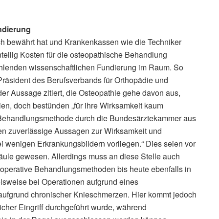
undierung
ach bewährt hat und Krankenkassen wie die Techniker
eilig Kosten für die osteopathische Behandlung
fehlenden wissenschaftlichen Fundierung im Raum. So
räsident des Berufsverbands für Orthopädie und
der Aussage zitiert, die Osteopathie gehe davon aus,
en, doch bestünden „für ihre Wirksamkeit kaum
r Behandlungsmethode durch die Bundesärztekammer aus
en zuverlässige Aussagen zur Wirksamkeit und
ei wenigen Erkrankungsbildern vorliegen.“ Dies seien vor
ule gewesen. Allerdings muss an diese Stelle auch
operative Behandlungsmethoden bis heute ebenfalls in
pielsweise bei Operationen aufgrund eines
 aufgrund chronischer Knieschmerzen. Hier kommt jedoch
icher Eingriff durchgeführt wurde, während