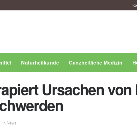
Ko
ittel
Naturheilkunde
Ganzheitliche Medizin
H
rapiert Ursachen von
eschwerden
in
News