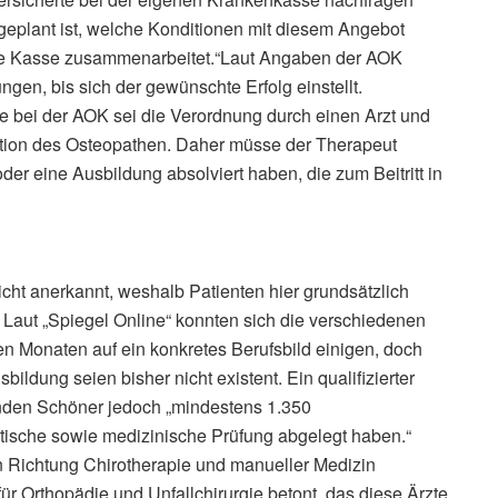
 geplant ist, welche Konditionen mit diesem Angebot
ie Kasse zusammenarbeitet.“Laut Angaben der AOK
ungen, bis sich der gewünschte Erfolg einstellt.
e bei der AOK sei die Verordnung durch einen Arzt und
kation des Osteopathen. Daher müsse der Therapeut
er eine Ausbildung absolviert haben, die zum Beitritt in
nicht anerkannt, weshalb Patienten hier grundsätzlich
. Laut „Spiegel Online“ konnten sich die verschiedenen
n Monaten auf ein konkretes Berufsbild einigen, doch
bildung seien bisher nicht existent. Ein qualifizierter
enden Schöner jedoch „mindestens 1.350
tische sowie medizinische Prüfung abgelegt haben.“
n Richtung Chirotherapie und manueller Medizin
ür Orthopädie und Unfallchirurgie betont, das diese Ärzte