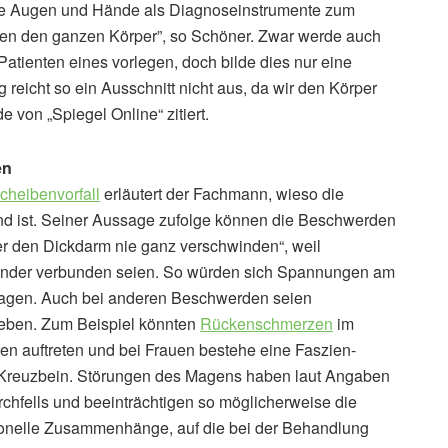
m die Augen und Hände als Diagnoseinstrumente zum
hten den ganzen Körper”, so Schöner. Zwar werde auch
Patienten eines vorlegen, doch bilde dies nur eine
reicht so ein Ausschnitt nicht aus, da wir den Körper
e von „Spiegel Online“ zitiert.
en
cheibenvorfall
erläutert der Fachmann, wieso die
d ist. Seiner Aussage zufolge können die Beschwerden
r den Dickdarm nie ganz verschwinden“, weil
ander verbunden seien. So würden sich Spannungen am
ragen. Auch bei anderen Beschwerden seien
eben. Zum Beispiel könnten
Rückenschmerzen
im
n auftreten und bei Frauen bestehe eine Faszien-
Kreuzbein. Störungen des Magens haben laut Angaben
chfells und beeinträchtigen so möglicherweise die
tionelle Zusammenhänge, auf die bei der Behandlung