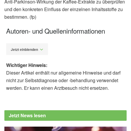
Anti-Parkinson-Wirkung der Kaffee-Extrakte zu überprüfen
und den konkreten Einfluss der einzelnen Inhaltsstoffe zu
bestimmen. (fp)
Autoren- und Quelleninformationen
Jetzt einblenden
Wichtiger Hinweis:
Dieser Artikel enthält nur allgemeine Hinweise und darf
nicht zur Selbstdiagnose oder -behandlung verwendet
werden. Er kann einen Arztbesuch nicht ersetzen.
Fabian Peters
Dionisio Pedro Amorim-Neto, Joao Victor
Virgilio-da-Silva, Jaqueline Sousa Correia,
Jetzt News lesen
Matheus Péricles Silva Láscaris, Jhonathan
Vinícius Menezes Silva, Carla Alves