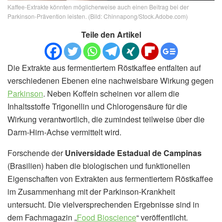
Kaffee-Extrakte könnten möglicherweise auch einen Beitrag bei der
Parkinson-Prävention leisten. (Bild: Chinnapong/Stock.Adobe.com)
Teile den Artikel
Die Extrakte aus fermentiertem Röstkaffee entfalten auf
verschiedenen Ebenen eine nachweisbare Wirkung gegen
Parkinson
. Neben Koffein scheinen vor allem die
Inhaltsstoffe Trigonellin und Chlorogensäure für die
Wirkung verantwortlich, die zumindest teilweise über die
Darm-Hirn-Achse vermittelt wird.
Forschende der
Universidade Estadual de Campinas
(Brasilien) haben die biologischen und funktionellen
Eigenschaften von Extrakten aus fermentiertem Röstkaffee
im Zusammenhang mit der Parkinson-Krankheit
untersucht. Die vielversprechenden Ergebnisse sind in
dem Fachmagazin „
Food Bioscience
“ veröffentlicht.