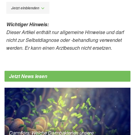
Jetzt einblenden
Wichtiger Hinweis:
Dieser Artikel enthält nur allgemeine Hinweise und darf
nicht zur Selbstdiagnose oder -behandlung verwendet
werden. Er kann einen Arztbesuch nicht ersetzen.
Fabian Peters
Alexandra Stähli, Rümeysa Baysal, Annina
Sluga, Anton Sculean, Sigrun Eick &
Jetzt News lesen
Christian Tennert: The in-vitro effect of bovine
milk, and plant-based alternatives on oral
microorganisms and biofilms; in: Scientific
Reports (veröffentlicht 24.04.2026),
nature.com
Hanne Rosendahl-Riise, Eline Olsen
Gravrok, Sarah Louise Rung, Jutta Dierkes,
Darmflora: Welche Darmbakterien unsere
Inger Aakre: Cow’s milk compared to oat