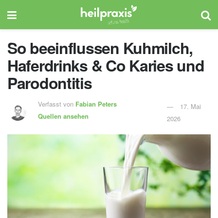
So beeinflussen Kuhmilch,
Haferdrinks & Co Karies und
Parodontitis
Verfasst von
Fabian Peters
17. Mai
Quellen ansehen
2026