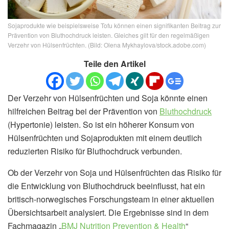
Sojaprodukte wie beispielsweise Tofu können einen signifikanten Beitrag zur
Prävention von Bluthochdruck leisten. Gleiches gilt für den regelmäßigen
Verzehr von Hülsenfrüchten. (Bild: Olena Mykhaylova/stock.adobe.com)
Teile den Artikel
Der Verzehr von Hülsenfrüchten und Soja könnte einen
hilfreichen Beitrag bei der Prävention von
Bluthochdruck
(Hypertonie) leisten. So ist ein höherer Konsum von
Hülsenfrüchten und Sojaprodukten mit einem deutlich
reduzierten Risiko für Bluthochdruck verbunden.
Ob der Verzehr von Soja und Hülsenfrüchten das Risiko für
die Entwicklung von Bluthochdruck beeinflusst, hat ein
britisch-norwegisches Forschungsteam in einer aktuellen
Übersichtsarbeit analysiert. Die Ergebnisse sind in dem
Fachmagazin „
BMJ Nutrition Prevention & Health
“