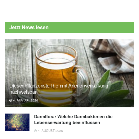
Fabian Peters
Michael Metoudi, Isabelle Sadler, Shireen
Kassam, Dagfinn Aune: Legume and soy
Jetzt News lesen
consumption and the risk of hypertension: a
systematic review and dose–response meta-
analysis of prospective studies; in: BMJ
Nutrition Prevention & Health (veröffentlicht
07.05.2026) ,
bmj.com
BMJ Group: Higher dietary soy and legume
intake linked to lower high blood pressure
Dieser Pflanzenstoff hemmt Arterienverkalkung
risk (veröffentlicht 07.05.2026),
eurekalert.org
nachweisbar
4. AUGUST 2026
Darmflora: Welche Darmbakterien die
Lebenserwartung beeinflussen
4. AUGUST 2026