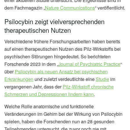
einer aktuellen Studie untersucht. Die Ergebnisse sind in
dem Fachmagazin „
Nature Communications
“ veröffentlicht.
Psilocybin zeigt vielversprechenden
therapeutischen Nutzen
Verschiedene frühere Forschungsarbeiten haben bereits
auf einen therapeutischen Nutzen des Pilz-Wirkstoffs bei
psychischen Störungen hingedeutet. So berichteten
Forschende 2023 in dem „
Journal of Psychiatric Practice
“
über
Psilocybin als neuen Ansatz bei psychischen
Erkrankungen
und zuletzt verdeutlichte eine
Studie
im
vergangenen Jahr, dass der
Pilz-Wirkstoff chronische
Schmerzen und Depressionen lindern kann
.
Welche Rolle anatomische und funktionelle
Veränderungen im Gehirn bei der Wirkung von Psilocybin
spielen, haben die Forschenden nun an 28 gesunden
Teilnehmenden untersucht, die zuvor noch nie mit