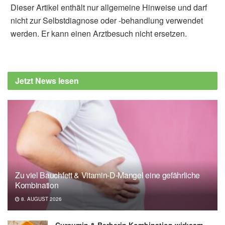
Dieser Artikel enthält nur allgemeine Hinweise und darf
nicht zur Selbstdiagnose oder -behandlung verwendet
werden. Er kann einen Arztbesuch nicht ersetzen.
Fabian Peters
University of California - San Francisco: One
dose of psilocybin changes the human brain
Jetzt News lesen
(veröffentlicht 05.05.2026),
eurekalert.org
T. Lyons, M. Spriggs, L. Kerkelä, F. E. Rosas,
L. Roseman, P. A. M. Mediano, C.
Timmermann, L. Oestreich, B. A. Pagni, R. J.
Zeifman, A. Hampshire, W. Trender, H. M.
Douglass, M. Girn, K. Godfrey, H. Kettner, F.
Sharif, L. Espasiano, A. Gazzaley, M. B. Wall,
Zu viel Bauchfett & Vitamin-D-Mangel eine gefährliche
D. Erritzoe, D. J. Nutt, R. L. Carhart-Harris:
Kombination
Human brain changes after first psilocybin
8. AUGUST 2026
use; in: Nature Communications
(veröffentlicht 05.05.2026),
nature.com
Curcumin & Berberin Kombination wirksam