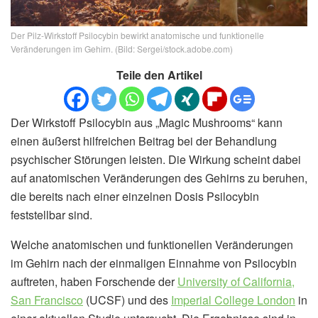
Der Pilz-Wirkstoff Psilocybin bewirkt anatomische und funktionelle
Veränderungen im Gehirn. (Bild: Sergei/stock.adobe.com)
Teile den Artikel
Der Wirkstoff Psilocybin aus „Magic Mushrooms“ kann
einen äußerst hilfreichen Beitrag bei der Behandlung
psychischer Störungen leisten. Die Wirkung scheint dabei
auf anatomischen Veränderungen des Gehirns zu beruhen,
die bereits nach einer einzelnen Dosis Psilocybin
feststellbar sind.
Welche anatomischen und funktionellen Veränderungen
im Gehirn nach der einmaligen Einnahme von Psilocybin
auftreten, haben Forschende der
University of California,
San Francisco
(UCSF) und des
Imperial College London
in