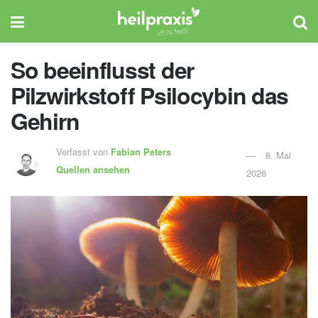
So beeinflusst der
Pilzwirkstoff Psilocybin das
Gehirn
Verfasst von
Fabian Peters
8. Mai
Quellen ansehen
2026